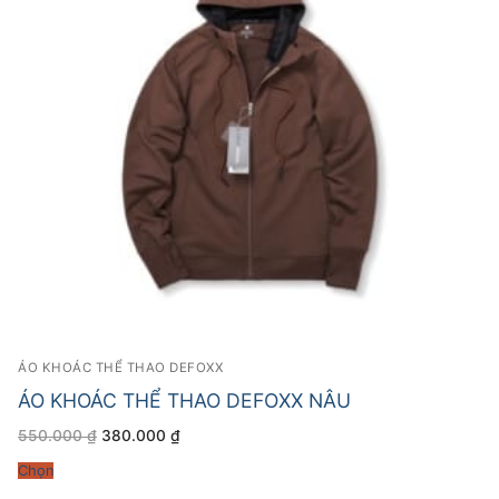
ÁO KHOÁC THỂ THAO DEFOXX
ÁO KHOÁC THỂ THAO DEFOXX NÂU
Giá
Giá
550.000
₫
380.000
₫
gốc
hiện
là:
tại
Chọn
550.000 ₫.
là:
380.000 ₫.