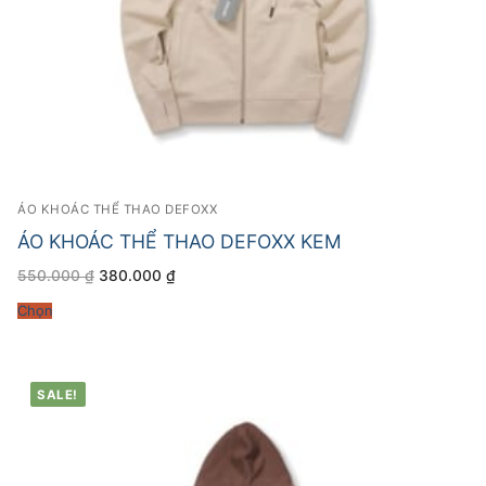
ÁO KHOÁC THỂ THAO DEFOXX
ÁO KHOÁC THỂ THAO DEFOXX KEM
Giá
Giá
550.000
₫
380.000
₫
gốc
hiện
là:
tại
Chọn
550.000 ₫.
là:
380.000 ₫.
SALE!