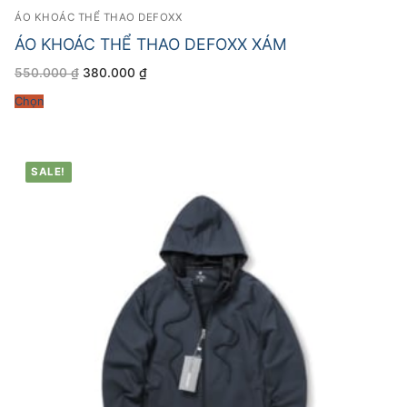
ÁO KHOÁC THỂ THAO DEFOXX
ÁO KHOÁC THỂ THAO DEFOXX XÁM
Giá
Giá
550.000
₫
380.000
₫
gốc
hiện
là:
tại
Chọn
550.000 ₫.
là:
380.000 ₫.
SALE!