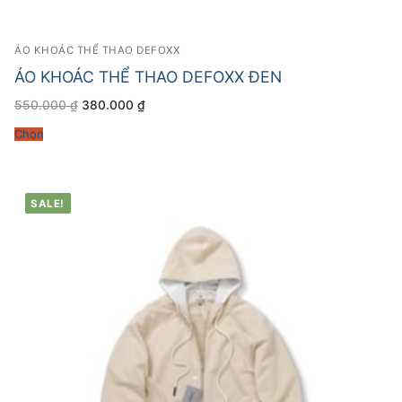
ÁO KHOÁC THỂ THAO DEFOXX
ÁO KHOÁC THỂ THAO DEFOXX ĐEN
Giá
Giá
550.000
₫
380.000
₫
gốc
hiện
là:
tại
Chọn
550.000 ₫.
là:
380.000 ₫.
SALE!