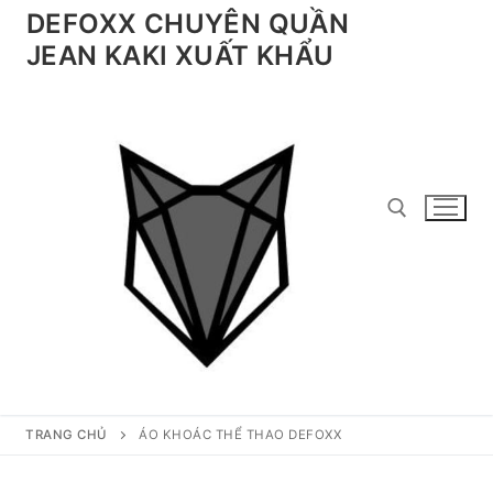
Chuyển
DEFOXX CHUYÊN QUẦN
đến
JEAN KAKI XUẤT KHẨU
nội
dung
Tìm kiếm cho:
TRANG CHỦ
ÁO KHOÁC THỂ THAO DEFOXX