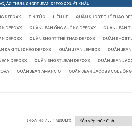
ÁC, ÁO THUN, SHORT JEAN DEFOXX XUẤT KHẨU
NG DEFOXX
TIN TỨC
LIÊN HỆ
QUẦN SHORT THỂ THAO DE
AN DEFOXX
QUẦN JEAN ỐNG SUÔNG DEFOXX
QUẦN JEAN T
AN DEFOXX
QUẦN SHORT THỂ THAO DEFOXX
QUẦN SHORT 
N KAKI TÚI CHÉO DEFOXX
QUẦN JEAN LEMBOX
QUẦN JEAN
JEAN DEFOXX
QUẦN SHORT JEAN DEFOXX
QUẦN JEAN JAC
NOVA
QUẦN JEAN AMANCIO
QUẦN JEAN JACOBS COLE ỐN
SHOWING ALL 4 RESULTS