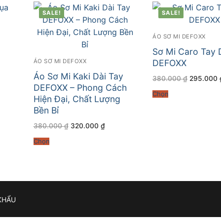
SALE!
SALE!
ÁO SƠ MI DEFOXX
Sơ Mi Caro Tay 
DEFOXX
ÁO SƠ MI DEFOXX
Áo Sơ Mi Kaki Dài Tay
Giá
380.000
₫
295.000
gốc
DEFOXX – Phong Cách
là:
Chọn
380.000 
Hiện Đại, Chất Lượng
000 ₫.
Bền Bỉ
Giá
Giá
380.000
₫
320.000
₫
gốc
hiện
là:
tại
Chọn
380.000 ₫.
là:
320.000 ₫.
KHẨU