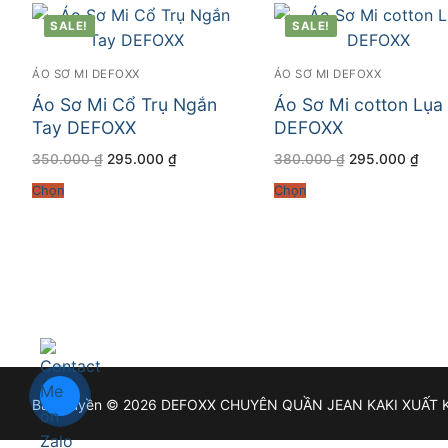
SALE!
SALE!
ÁO SƠ MI DEFOXX
ÁO SƠ MI DEFOXX
Áo Sơ Mi Cổ Trụ Ngắn
Áo Sơ Mi cotton Lụa
Tay DEFOXX
DEFOXX
Giá
Giá
Giá
Giá
350.000
₫
295.000
₫
380.000
₫
295.000
₫
gốc
hiện
gốc
hiện
là:
tại
là:
tại
Chọn
Chọn
350.000 ₫.
là:
380.000 ₫.
là:
295.000 ₫.
295.
Bản quyền © 2026 DEFOXX CHUYÊN QUẦN JEAN KAKI XUẤT 