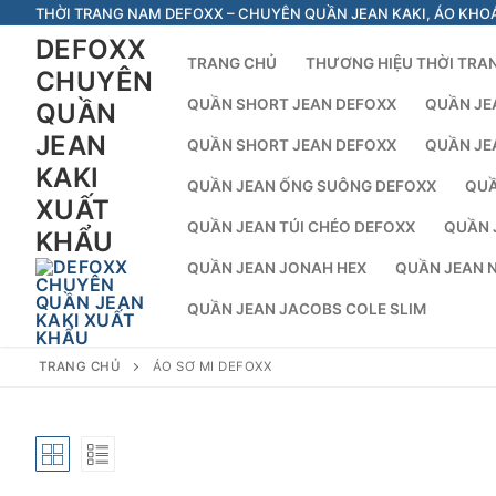
Chuyển
THỜI TRANG NAM DEFOXX – CHUYÊN QUẦN JEAN KAKI, ÁO KHO
đến
DEFOXX
TRANG CHỦ
THƯƠNG HIỆU THỜI TRA
nội
CHUYÊN
dung
QUẦN SHORT JEAN DEFOXX
QUẦN JE
QUẦN
JEAN
QUẦN SHORT JEAN DEFOXX
QUẦN JE
KAKI
QUẦN JEAN ỐNG SUÔNG DEFOXX
QUẦ
XUẤT
QUẦN JEAN TÚI CHÉO DEFOXX
QUẦN 
KHẨU
QUẦN JEAN JONAH HEX
QUẦN JEAN 
QUẦN JEAN JACOBS COLE SLIM
TRANG CHỦ
ÁO SƠ MI DEFOXX