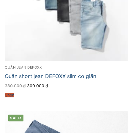
QUẦN JEAN DEFOXX
Quần short jean DEFOXX slim co giãn
Giá
Giá
380.000
₫
300.000
₫
gốc
hiện
là:
tại
Chọn
380.000 ₫.
là:
300.000 ₫.
SALE!