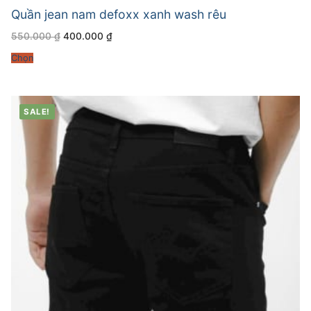
Quần jean nam defoxx xanh wash rêu
Giá
Giá
550.000
₫
400.000
₫
gốc
hiện
là:
tại
Chọn
550.000 ₫.
là:
400.000 ₫.
SALE!