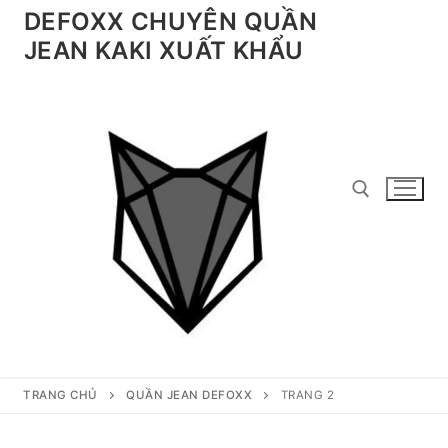
Chuyển
DEFOXX CHUYÊN QUẦN
đến
JEAN KAKI XUẤT KHẨU
nội
dung
Tìm kiếm cho:
TRANG CHỦ
QUẦN JEAN DEFOXX
TRANG 2