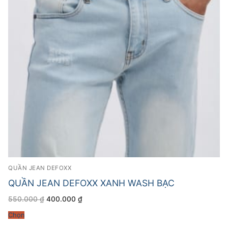
QUẦN JEAN DEFOXX
QUẦN JEAN DEFOXX XANH WASH BẠC
Giá
Giá
550.000
₫
400.000
₫
gốc
hiện
là:
tại
Chọn
550.000 ₫.
là:
400.000 ₫.