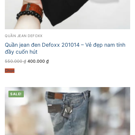
QUẦN JEAN DEFOXX
Quần jean đen Defoxx 201014 – Vẻ đẹp nam tính
đầy cuốn hút
Giá
Giá
550.000
₫
400.000
₫
gốc
hiện
là:
tại
Chọn
550.000 ₫.
là:
400.000 ₫.
SALE!