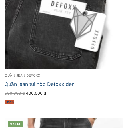
QUẦN JEAN DEFOXX
Quần jean túi hộp Defoxx đen
Giá
Giá
550.000
₫
400.000
₫
gốc
hiện
là:
tại
Chọn
550.000 ₫.
là:
400.000 ₫.
SALE!