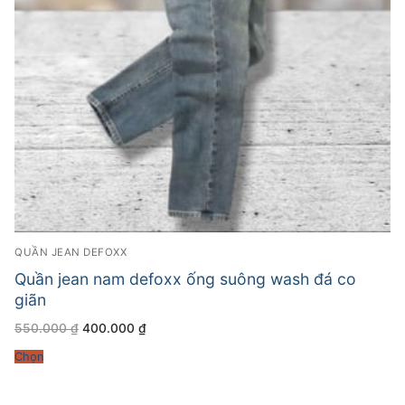
QUẦN JEAN DEFOXX
Quần jean nam defoxx ống suông wash đá co
giãn
Giá
Giá
550.000
₫
400.000
₫
gốc
hiện
là:
tại
Chọn
550.000 ₫.
là:
400.000 ₫.