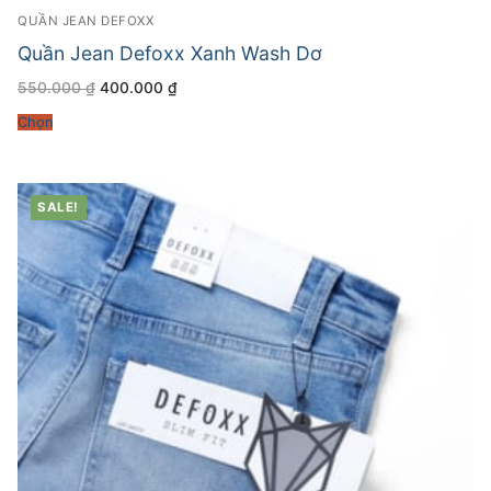
QUẦN JEAN DEFOXX
Quần Jean Defoxx Xanh Wash Dơ
Giá
Giá
550.000
₫
400.000
₫
gốc
hiện
là:
tại
Chọn
550.000 ₫.
là:
400.000 ₫.
SALE!