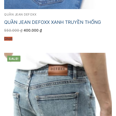
QUẦN JEAN DEFOXX
QUẦN JEAN DEFOXX XANH TRUYỀN THỐNG
Giá
Giá
550.000
₫
400.000
₫
gốc
hiện
là:
tại
Chọn
550.000 ₫.
là:
400.000 ₫.
SALE!