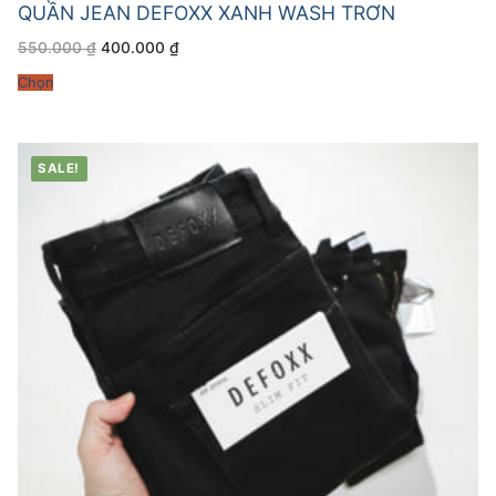
QUẦN JEAN DEFOXX XANH WASH TRƠN
Giá
Giá
550.000
₫
400.000
₫
gốc
hiện
là:
tại
Chọn
550.000 ₫.
là:
400.000 ₫.
SALE!