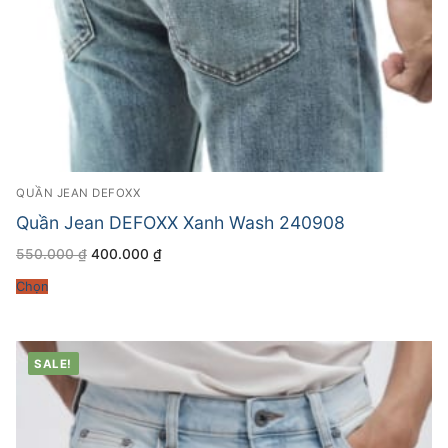
QUẦN JEAN DEFOXX
Quần Jean DEFOXX Xanh Wash 240908
Giá
Giá
550.000
₫
400.000
₫
gốc
hiện
là:
tại
Chọn
550.000 ₫.
là:
400.000 ₫.
SALE!