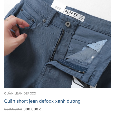
QUẦN JEAN DEFOXX
Quần short jean defoxx xanh dương
Giá
Giá
350.000
₫
300.000
₫
gốc
hiện