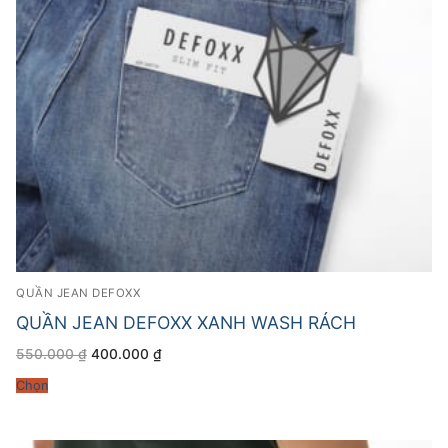
QUẦN JEAN DEFOXX
QUẦN JEAN DEFOXX XANH WASH RÁCH
Giá
Giá
550.000
₫
400.000
₫
gốc
hiện
là:
tại
Chọn
550.000 ₫.
là:
400.000 ₫.