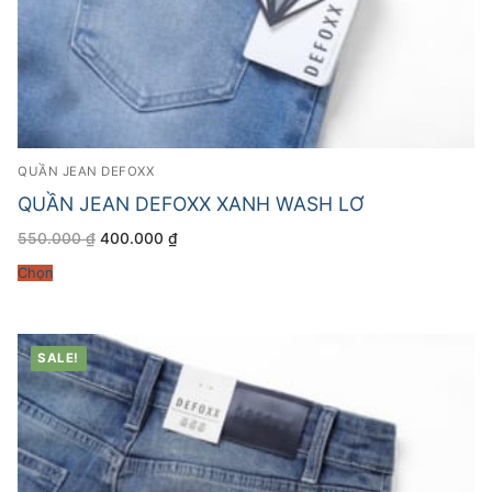
QUẦN JEAN DEFOXX
QUẦN JEAN DEFOXX XANH WASH LƠ
Giá
Giá
550.000
₫
400.000
₫
gốc
hiện
là:
tại
Chọn
550.000 ₫.
là:
400.000 ₫.
SALE!