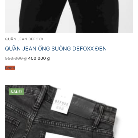
QUẦN JEAN DEFOXX
QUẦN JEAN ỐNG SUÔNG DEFOXX ĐEN
Giá
Giá
550.000
₫
400.000
₫
gốc
hiện
là:
tại
Chọn
550.000 ₫.
là:
400.000 ₫.
SALE!