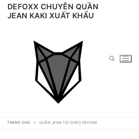
Chuyển
DEFOXX CHUYÊN QUẦN
đến
JEAN KAKI XUẤT KHẨU
nội
dung
Tìm kiếm cho:
TRANG CHỦ
QUẦN JEAN TÚI CHÉO DEFOXX