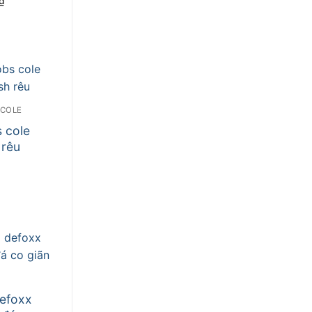
₫
hiện
tại
₫.
là:
399.000 ₫.
 COLE
 cole
 rêu
efoxx