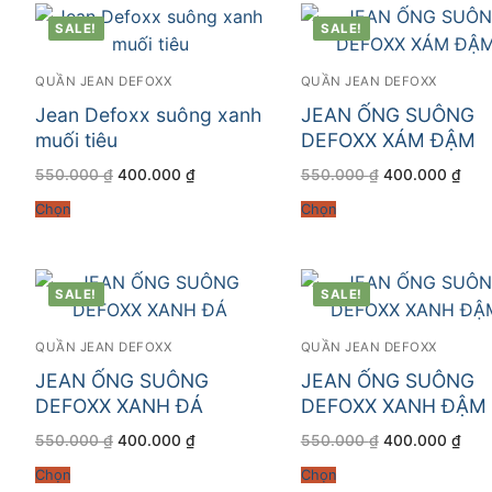
SALE!
SALE!
QUẦN JEAN DEFOXX
QUẦN JEAN DEFOXX
Jean Defoxx suông xanh
JEAN ỐNG SUÔNG
muối tiêu
DEFOXX XÁM ĐẬM
Giá
Giá
Giá
Giá
550.000
₫
400.000
₫
550.000
₫
400.000
₫
gốc
hiện
gốc
hiện
là:
tại
là:
tại
Chọn
Chọn
550.000 ₫.
là:
550.000 ₫.
là:
400.000 ₫.
400
SALE!
SALE!
QUẦN JEAN DEFOXX
QUẦN JEAN DEFOXX
JEAN ỐNG SUÔNG
JEAN ỐNG SUÔNG
DEFOXX XANH ĐÁ
DEFOXX XANH ĐẬM
Giá
Giá
Giá
Giá
550.000
₫
400.000
₫
550.000
₫
400.000
₫
gốc
hiện
gốc
hiện
là:
tại
là:
tại
Chọn
Chọn
550.000 ₫.
là:
550.000 ₫.
là: