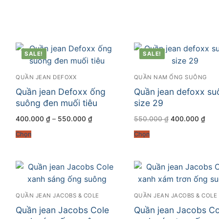
400.000 ₫.
400
SALE!
SALE!
QUẦN JEAN DEFOXX
QUẦN NAM ỐNG SUÔNG
Quần jean Defoxx ống
Quần jean defoxx su
suông đen muối tiêu
size 29
Khoảng
Giá
Giá
400.000
₫
–
550.000
₫
550.000
₫
400.000
₫
giá:
gốc
hiện
từ
là:
tại
Chọn
Chọn
400.000 ₫
550.000 ₫.
là:
đến
400
550.000 ₫
QUẦN JEAN JACOBS & COLE
QUẦN JEAN JACOBS & COLE
Quần jean Jacobs Cole
Quần jean Jacobs Co