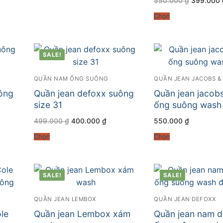
550.000
₫
399.000
.000 ₫.
399.000 ₫.
gốc
là:
Chọn
550.000 
SALE!
QUẦN NAM ỐNG SUÔNG
QUẦN JEAN JACOBS &
ông
Quần jean defoxx suông
Quần jean jacobs
size 31
ống suông wash
Giá
Giá
499.000
₫
400.000
₫
550.000
₫
gốc
hiện
là:
tại
Chọn
Chọn
499.000 ₫.
là:
.000 ₫.
400.000 ₫.
SALE!
SALE!
QUẦN JEAN LEMBOX
QUẦN JEAN DEFOXX
le
Quần jean Lembox xám
Quần jean nam d