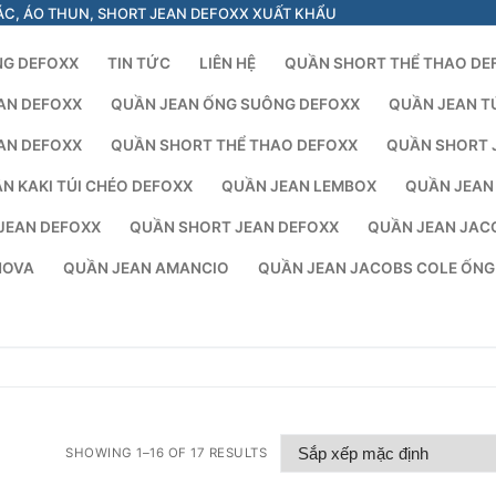
ÁC, ÁO THUN, SHORT JEAN DEFOXX XUẤT KHẨU
NG DEFOXX
TIN TỨC
LIÊN HỆ
QUẦN SHORT THỂ THAO DE
AN DEFOXX
QUẦN JEAN ỐNG SUÔNG DEFOXX
QUẦN JEAN T
AN DEFOXX
QUẦN SHORT THỂ THAO DEFOXX
QUẦN SHORT 
N KAKI TÚI CHÉO DEFOXX
QUẦN JEAN LEMBOX
QUẦN JEAN
JEAN DEFOXX
QUẦN SHORT JEAN DEFOXX
QUẦN JEAN JAC
NOVA
QUẦN JEAN AMANCIO
QUẦN JEAN JACOBS COLE ỐN
SHOWING 1–16 OF 17 RESULTS