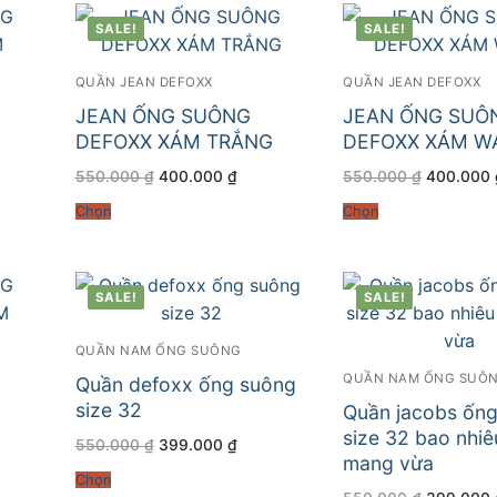
SALE!
SALE!
QUẦN JEAN DEFOXX
QUẦN JEAN DEFOXX
JEAN ỐNG SUÔNG
JEAN ỐNG SUÔ
DEFOXX XÁM TRẮNG
DEFOXX XÁM W
Giá
Giá
Giá
550.000
₫
400.000
₫
550.000
₫
400.000
gốc
hiện
gốc
là:
tại
là:
Chọn
Chọn
550.000 ₫.
là:
550.000 
.000 ₫.
400.000 ₫.
SALE!
SALE!
QUẦN NAM ỐNG SUÔNG
QUẦN NAM ỐNG SUÔ
Quần defoxx ống suông
size 32
Quần jacobs ốn
size 32 bao nhiê
Giá
Giá
550.000
₫
399.000
₫
gốc
hiện
mang vừa
là:
tại
Chọn
550.000 ₫.
là:
Giá