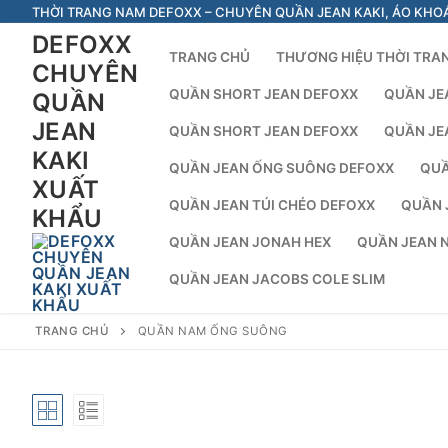
Chuyển
THỜI TRANG NAM DEFOXX – CHUYÊN QUẦN JEAN KAKI, ÁO KHO
đến
DEFOXX
TRANG CHỦ
THƯƠNG HIỆU THỜI TRA
nội
CHUYÊN
dung
QUẦN SHORT JEAN DEFOXX
QUẦN JE
QUẦN
JEAN
QUẦN SHORT JEAN DEFOXX
QUẦN JE
KAKI
QUẦN JEAN ỐNG SUÔNG DEFOXX
QUẦ
XUẤT
QUẦN JEAN TÚI CHÉO DEFOXX
QUẦN 
KHẨU
QUẦN JEAN JONAH HEX
QUẦN JEAN 
QUẦN JEAN JACOBS COLE SLIM
TRANG CHỦ
QUẦN NAM ỐNG SUÔNG