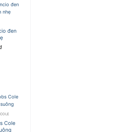
cio đen
hẹ
Giá
₫
hiện
tại
₫.
là:
350.000 ₫.
 COLE
s Cole
suông