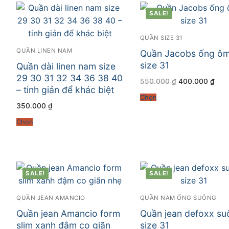
SALE!
QUẦN SIZE 31
QUẦN LINEN NAM
Quần Jacobs ống ô
size 31
Quần dài linen nam size
29 30 31 32 34 36 38 40
Giá
Giá
550.000
₫
400.000
₫
gốc
hiện
– tinh giản để khác biệt
là:
tại
Chọn
550.000 ₫.
là:
350.000
₫
400
Chọn
SALE!
SALE!
QUẦN JEAN AMANCIO
QUẦN NAM ỐNG SUÔNG
Quần jean Amancio form
Quần jean defoxx su
slim xanh đậm co giãn
size 31