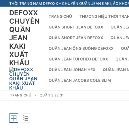
Chuyển
THỜI TRANG NAM DEFOXX – CHUYÊN QUẦN JEAN KAKI, ÁO KHO
đến
DEFOXX
TRANG CHỦ
THƯƠNG HIỆU THỜI TRA
nội
CHUYÊN
dung
QUẦN SHORT JEAN DEFOXX
QUẦN JE
QUẦN
JEAN
QUẦN SHORT JEAN DEFOXX
QUẦN JE
KAKI
QUẦN JEAN ỐNG SUÔNG DEFOXX
QUẦ
XUẤT
QUẦN JEAN TÚI CHÉO DEFOXX
QUẦN 
KHẨU
QUẦN JEAN JONAH HEX
QUẦN JEAN 
QUẦN JEAN JACOBS COLE SLIM
TRANG CHỦ
QUẦN SIZE 31