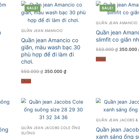
SALE!
SALE!
QUẦN JEAN AMANCIO
QUẦN JEAN AMANCIO
m
Quần jean Aman
slimfit co giãn n
Quần jean Amancio co
giãn, màu wash bạc 30
Giá
550.000
₫
350.000
gốc
phù hợp để đi làm đi
là:
Chọn
chơi.
550.000 
.000 ₫.
Giá
Giá
550.000
₫
350.000
₫
gốc
hiện
là:
tại
Chọn
550.000 ₫.
là:
350.000 ₫.
QUẦN JEAN JACOBS &
QUẦN JEAN JACOBS COLE ỐNG
ông
Quần jean Jacob
SUÔNG
xanh sáng ống 