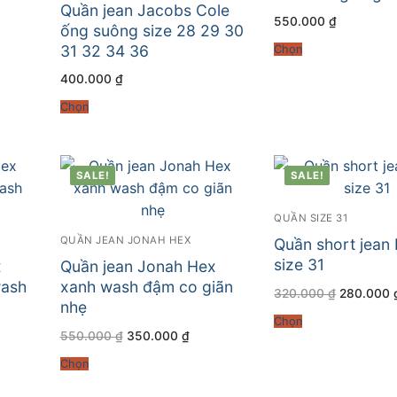
Quần jean Jacobs Cole
550.000
₫
ống suông size 28 29 30
31 32 34 36
Chọn
.000 ₫.
400.000
₫
Chọn
SALE!
SALE!
QUẦN SIZE 31
QUẦN JEAN JONAH HEX
Quần short jean
size 31
x
Quần jean Jonah Hex
wash
xanh wash đậm co giãn
Giá
320.000
₫
280.000
gốc
nhẹ
là:
Chọn
320.000 
Giá
Giá
550.000
₫
350.000
₫
gốc
hiện
là:
tại
Chọn
550.000 ₫.
là:
.000 ₫.
350.000 ₫.