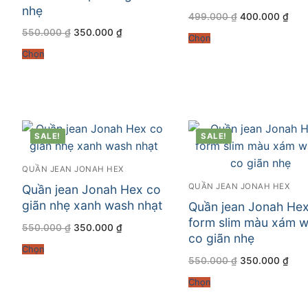
nhẹ
Giá
Giá
499.000
₫
400.000
₫
gốc
hiện
Giá
Giá
550.000
₫
350.000
₫
là:
tại
Chọn
gốc
hiện
499.000 ₫.
là:
là:
tại
400
Chọn
550.000 ₫.
là:
350.000 ₫.
SALE!
SALE!
QUẦN JEAN JONAH HEX
QUẦN JEAN JONAH HEX
Quần jean Jonah Hex co
giãn nhẹ xanh wash nhạt
Quần jean Jonah He
form slim màu xám 
Giá
Giá
550.000
₫
350.000
₫
gốc
hiện
co giãn nhẹ
là:
tại
Chọn
550.000 ₫.
là:
Giá
Giá
550.000
₫
350.000
₫
350.000 ₫.
gốc
hiện
là:
tại
Chọn
550.000 ₫.
là:
350