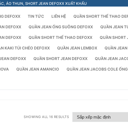
ÁC, ÁO THUN, SHORT JEAN DEFOXX XUẤT KHẨU
NG DEFOXX
TIN TỨC
LIÊN HỆ
QUẦN SHORT THỂ THAO DE
AN DEFOXX
QUẦN JEAN ỐNG SUÔNG DEFOXX
QUẦN JEAN T
AN DEFOXX
QUẦN SHORT THỂ THAO DEFOXX
QUẦN SHORT 
N KAKI TÚI CHÉO DEFOXX
QUẦN JEAN LEMBOX
QUẦN JEAN
JEAN DEFOXX
QUẦN SHORT JEAN DEFOXX
QUẦN JEAN JAC
NOVA
QUẦN JEAN AMANCIO
QUẦN JEAN JACOBS COLE ỐN
SHOWING ALL 16 RESULTS