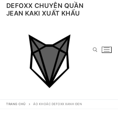
Chuyển
DEFOXX CHUYÊN QUẦN
đến
JEAN KAKI XUẤT KHẨU
nội
dung
Tìm kiếm cho:
TRANG CHỦ
ÁO KHOÁC DEFOXX XANH ĐEN