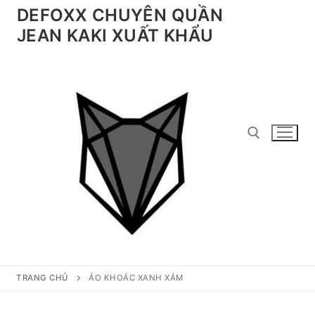
Chuyển
DEFOXX CHUYÊN QUẦN
đến
JEAN KAKI XUẤT KHẨU
nội
dung
Tìm kiếm cho:
TRANG CHỦ
ÁO KHOÁC XANH XÁM