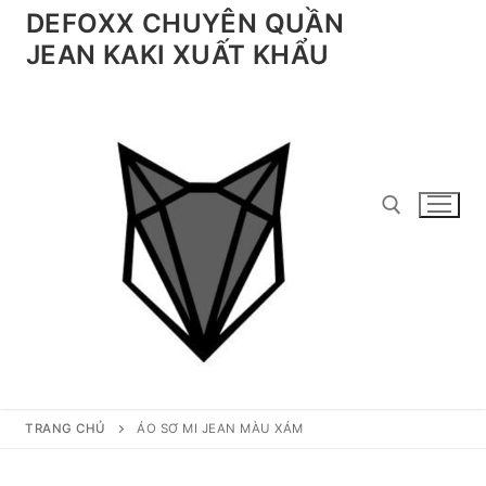
Chuyển
DEFOXX CHUYÊN QUẦN
đến
JEAN KAKI XUẤT KHẨU
nội
dung
Tìm kiếm cho:
TRANG CHỦ
ÁO SƠ MI JEAN MÀU XÁM