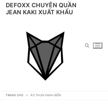
Chuyển
DEFOXX CHUYÊN QUẦN
đến
JEAN KAKI XUẤT KHẨU
nội
dung
Tìm kiếm cho:
TRANG CHỦ
ÁO THUN XANH BIỂN