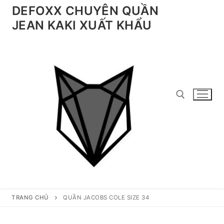
Chuyển
DEFOXX CHUYÊN QUẦN
đến
JEAN KAKI XUẤT KHẨU
nội
dung
Tìm kiếm cho:
TRANG CHỦ
QUẦN JACOBS COLE SIZE 34