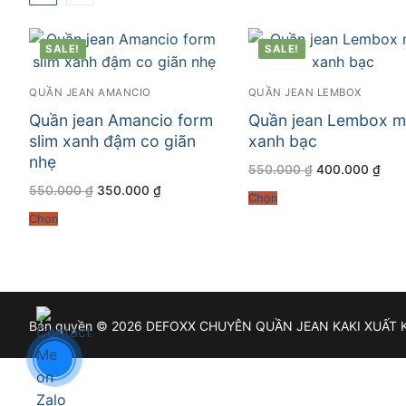
SALE!
SALE!
QUẦN JEAN AMANCIO
QUẦN JEAN LEMBOX
Quần jean Amancio form
Quần jean Lembox 
slim xanh đậm co giãn
xanh bạc
nhẹ
Giá
Giá
550.000
₫
400.000
₫
gốc
hiện
Giá
Giá
550.000
₫
350.000
₫
là:
tại
Chọn
gốc
hiện
550.000 ₫.
là:
là:
tại
400
Chọn
550.000 ₫.
là:
350.000 ₫.
Bản quyền © 2026 DEFOXX CHUYÊN QUẦN JEAN KAKI XUẤT 