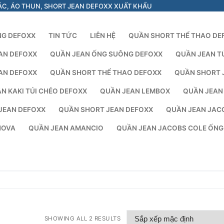
ÁC, ÁO THUN, SHORT JEAN DEFOXX XUẤT KHẨU
NG DEFOXX
TIN TỨC
LIÊN HỆ
QUẦN SHORT THỂ THAO DE
AN DEFOXX
QUẦN JEAN ỐNG SUÔNG DEFOXX
QUẦN JEAN T
AN DEFOXX
QUẦN SHORT THỂ THAO DEFOXX
QUẦN SHORT 
N KAKI TÚI CHÉO DEFOXX
QUẦN JEAN LEMBOX
QUẦN JEAN
JEAN DEFOXX
QUẦN SHORT JEAN DEFOXX
QUẦN JEAN JAC
NOVA
QUẦN JEAN AMANCIO
QUẦN JEAN JACOBS COLE ỐN
SHOWING ALL 2 RESULTS