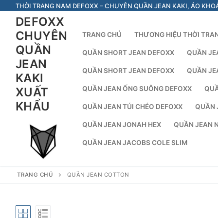
Chuyển
THỜI TRANG NAM DEFOXX – CHUYÊN QUẦN JEAN KAKI, ÁO KHO
đến
DEFOXX
nội
CHUYÊN
TRANG CHỦ
THƯƠNG HIỆU THỜI TRA
dung
QUẦN
QUẦN SHORT JEAN DEFOXX
QUẦN JE
JEAN
QUẦN SHORT JEAN DEFOXX
QUẦN JE
KAKI
QUẦN JEAN ỐNG SUÔNG DEFOXX
QUẦ
XUẤT
KHẨU
QUẦN JEAN TÚI CHÉO DEFOXX
QUẦN 
QUẦN JEAN JONAH HEX
QUẦN JEAN 
QUẦN JEAN JACOBS COLE SLIM
TRANG CHỦ
QUẦN JEAN COTTON