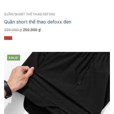
QUẦN SHORT THỂ THAO DEFOXX
Quần short thể thao defoxx đen
Giá
Giá
320.000
₫
250.000
₫
gốc
hiện
là:
tại
Chọn
320.000 ₫.
là:
250.000 ₫.
SALE!