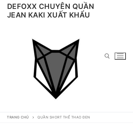
Chuyển
DEFOXX CHUYÊN QUẦN
đến
JEAN KAKI XUẤT KHẨU
nội
dung
Tìm kiếm cho:
TRANG CHỦ
QUẦN SHORT THỂ THAO ĐEN