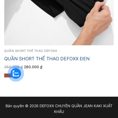
QUẦN SHORT THỂ THAO DEFOXX
QUẦN SHORT THỂ THAO DEFOXX ĐEN
Giá
Giá
350.000
₫
280.000
₫
gốc
hiện
là:
tại
Chọn
350.000 ₫.
là:
280.000 ₫.
Bản quyền © 2026 DEFOXX CHUYÊN QUẦN JEAN KAKI XUẤT
KHẨU