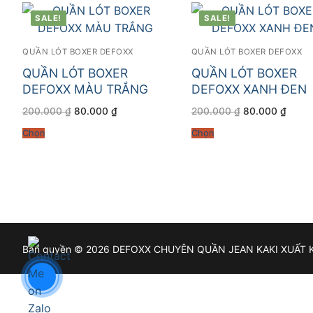
SALE!
SALE!
QUẦN LÓT BOXER DEFOXX
QUẦN LÓT BOXER DEFOXX
QUẦN LÓT BOXER
QUẦN LÓT BOXER
DEFOXX MÀU TRẮNG
DEFOXX XANH ĐEN
Giá
Giá
Giá
Giá
200.000
₫
80.000
₫
200.000
₫
80.000
₫
gốc
hiện
gốc
hiện
là:
tại
là:
tại
Chọn
Chọn
200.000 ₫.
là:
200.000 ₫.
là:
80.000 ₫.
80.00
Bản quyền © 2026 DEFOXX CHUYÊN QUẦN JEAN KAKI XUẤT 