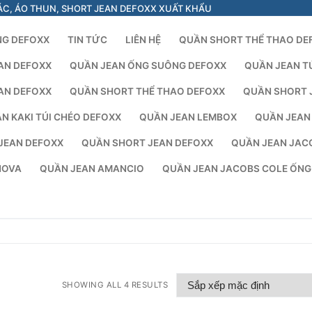
ÁC, ÁO THUN, SHORT JEAN DEFOXX XUẤT KHẨU
NG DEFOXX
TIN TỨC
LIÊN HỆ
QUẦN SHORT THỂ THAO DE
AN DEFOXX
QUẦN JEAN ỐNG SUÔNG DEFOXX
QUẦN JEAN T
AN DEFOXX
QUẦN SHORT THỂ THAO DEFOXX
QUẦN SHORT 
N KAKI TÚI CHÉO DEFOXX
QUẦN JEAN LEMBOX
QUẦN JEAN
JEAN DEFOXX
QUẦN SHORT JEAN DEFOXX
QUẦN JEAN JAC
NOVA
QUẦN JEAN AMANCIO
QUẦN JEAN JACOBS COLE ỐN
SHOWING ALL 4 RESULTS