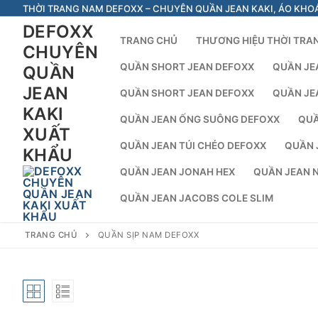
Chuyển
THỜI TRANG NAM DEFOXX – CHUYÊN QUẦN JEAN KAKI, ÁO KHO
đến
DEFOXX
TRANG CHỦ
THƯƠNG HIỆU THỜI TRA
nội
CHUYÊN
dung
QUẦN SHORT JEAN DEFOXX
QUẦN JE
QUẦN
JEAN
QUẦN SHORT JEAN DEFOXX
QUẦN JE
KAKI
QUẦN JEAN ỐNG SUÔNG DEFOXX
QUẦ
XUẤT
QUẦN JEAN TÚI CHÉO DEFOXX
QUẦN 
KHẨU
QUẦN JEAN JONAH HEX
QUẦN JEAN 
QUẦN JEAN JACOBS COLE SLIM
TRANG CHỦ
QUẦN SỊP NAM DEFOXX