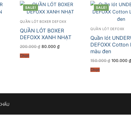
SALE!
SALE!
QUẦN LÓT BOXER DEFOXX
QUẦN LÓT DEFOXX
QUẦN LÓT BOXER
DEFOXX XANH NHẠT
Quần lót UNDE
DEFOXX Cotton 
Giá
Giá
200.000
₫
80.000
₫
gốc
hiện
màu đen
là:
tại
Chọn
200.000 ₫.
là:
Giá
150.000
₫
100.000
0 ₫.
80.000 ₫.
gốc
là:
Chọn
150.000 ₫
KHẨU