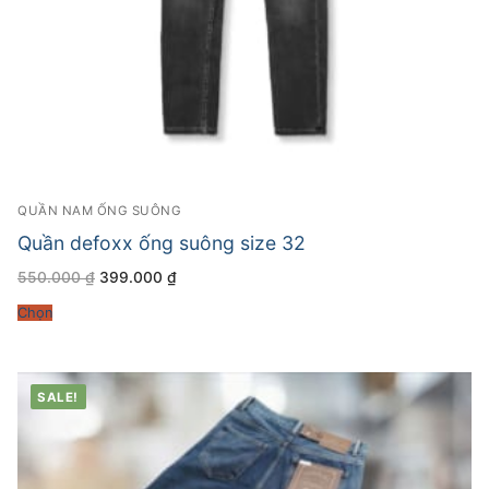
QUẦN NAM ỐNG SUÔNG
Quần defoxx ống suông size 32
Giá
Giá
550.000
₫
399.000
₫
gốc
hiện
là:
tại
Chọn
550.000 ₫.
là:
399.000 ₫.
SALE!