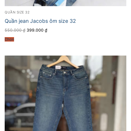
QUẦN SIZE 32
Quần jean Jacobs ôm size 32
Giá
Giá
550.000
₫
399.000
₫
gốc
hiện
là:
tại
Chọn
550.000 ₫.
là:
399.000 ₫.