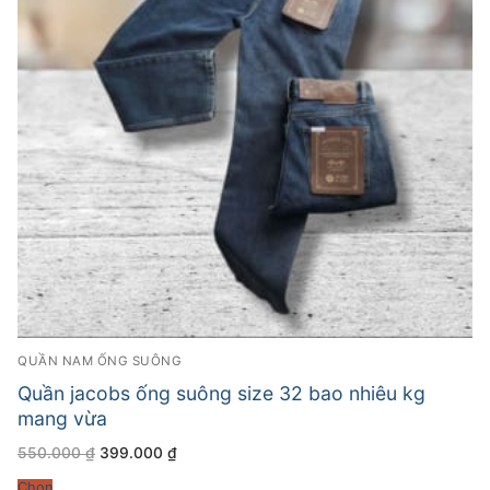
QUẦN NAM ỐNG SUÔNG
Quần jacobs ống suông size 32 bao nhiêu kg
mang vừa
Giá
Giá
550.000
₫
399.000
₫
gốc
hiện
là:
tại
Chọn