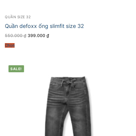
QUẦN SIZE 32
Quần defoxx ống slimfit size 32
Giá
Giá
550.000
₫
399.000
₫
gốc
hiện
là:
tại
Chọn
550.000 ₫.
là:
399.000 ₫.
SALE!