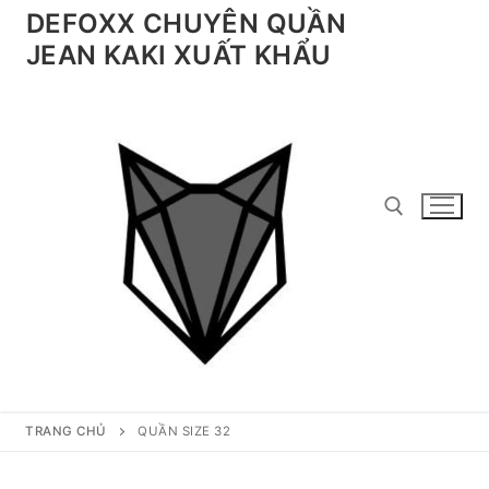
Chuyển
DEFOXX CHUYÊN QUẦN
đến
JEAN KAKI XUẤT KHẨU
nội
dung
Tìm kiếm cho:
TRANG CHỦ
QUẦN SIZE 32