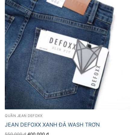
QUẦN JEAN DEFOXX
JEAN DEFOXX XANH ĐÁ WASH TRƠN
Giá
Giá
550.000
₫
400.000
₫