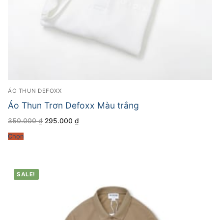
ÁO THUN DEFOXX
Áo Thun Trơn Defoxx Màu trắng
Giá
Giá
350.000
₫
295.000
₫
gốc
hiện
là:
tại
Chọn
350.000 ₫.
là:
295.000 ₫.
SALE!