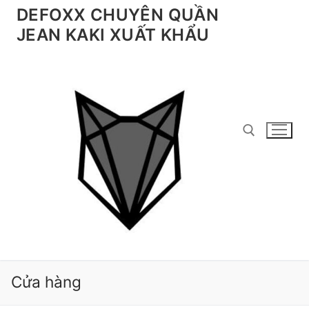
Chuyển
DEFOXX CHUYÊN QUẦN
đến
JEAN KAKI XUẤT KHẨU
nội
dung
Tìm kiếm cho:
Cửa hàng