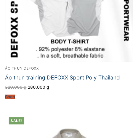
ÁO THUN DEFOXX
Áo thun training DEFOXX Sport Poly Thailand
Giá
Giá
320.000
₫
280.000
₫
gốc
hiện
là:
tại
Chọn
320.000 ₫.
là:
280.000 ₫.
SALE!