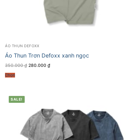
ÁO THUN DEFOXX
Áo Thun Trơn Defoxx xanh ngọc
Giá
Giá
350.000
₫
280.000
₫
gốc
hiện
là:
tại
Chọn
350.000 ₫.
là:
280.000 ₫.
SALE!