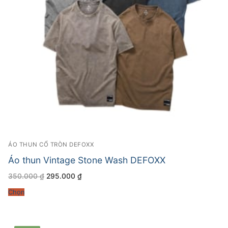
ÁO THUN CỔ TRÒN DEFOXX
Áo thun Vintage Stone Wash DEFOXX
Giá
Giá
350.000
₫
295.000
₫
gốc
hiện
là:
tại
Chọn
350.000 ₫.
là:
295.000 ₫.