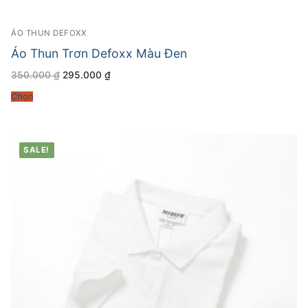
ÁO THUN DEFOXX
Áo Thun Trơn Defoxx Màu Đen
Giá
Giá
350.000
₫
295.000
₫
gốc
hiện
là:
tại
Chọn
350.000 ₫.
là:
295.000 ₫.
SALE!