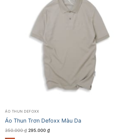
ÁO THUN DEFOXX
Áo Thun Trơn Defoxx Màu Da
Giá
Giá
350.000
₫
295.000
₫
gốc
hiện
là:
tại