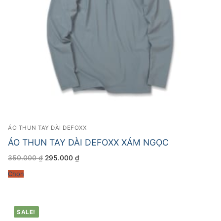
ÁO THUN TAY DÀI DEFOXX
ÁO THUN TAY DÀI DEFOXX XÁM NGỌC
Giá
Giá
350.000
₫
295.000
₫
gốc
hiện
là:
tại
Chọn
350.000 ₫.
là:
295.000 ₫.
SALE!