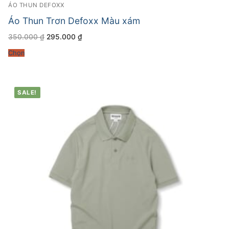
ÁO THUN DEFOXX
Áo Thun Trơn Defoxx Màu xám
Giá
Giá
350.000
₫
295.000
₫
gốc
hiện
là:
tại
Chọn
350.000 ₫.
là:
295.000 ₫.
SALE!