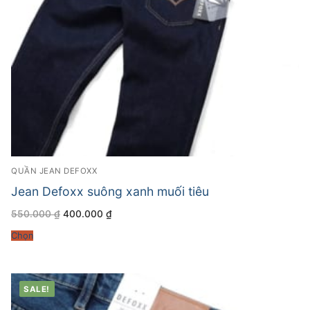
QUẦN JEAN DEFOXX
Jean Defoxx suông xanh muối tiêu
Giá
Giá
550.000
₫
400.000
₫
gốc
hiện
là:
tại
Chọn
550.000 ₫.
là:
400.000 ₫.
SALE!