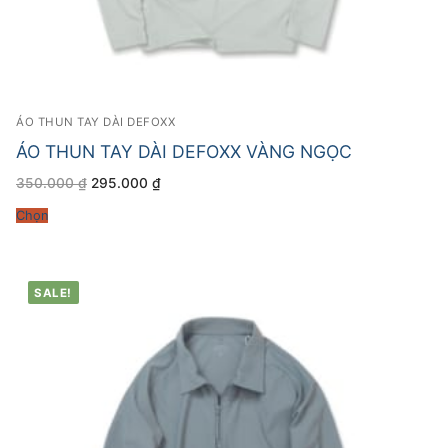
ÁO THUN TAY DÀI DEFOXX
ÁO THUN TAY DÀI DEFOXX VÀNG NGỌC
Giá
Giá
350.000
₫
295.000
₫
gốc
hiện
là:
tại
Chọn
350.000 ₫.
là:
295.000 ₫.
SALE!