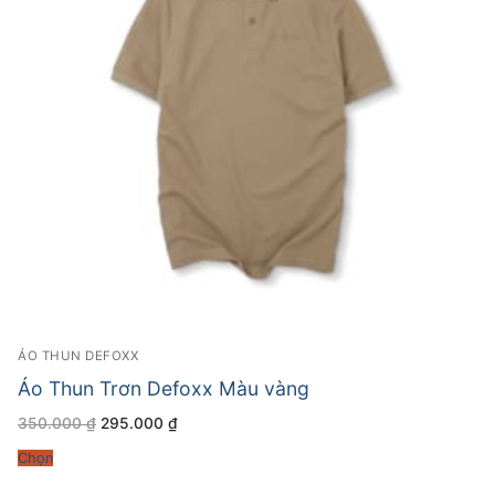
ÁO THUN DEFOXX
Áo Thun Trơn Defoxx Màu vàng
Giá
Giá
350.000
₫
295.000
₫
gốc
hiện
là:
tại
Chọn
350.000 ₫.
là:
295.000 ₫.