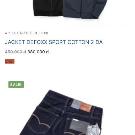
ÁO KHOÁC GIÓ DEFOXX
JACKET DEFOXX SPORT COTTON 2 DA
Giá
Giá
450.000
₫
380.000
₫
gốc
hiện
là:
tại
Chọn
450.000 ₫.
là:
380.000 ₫.
SALE!