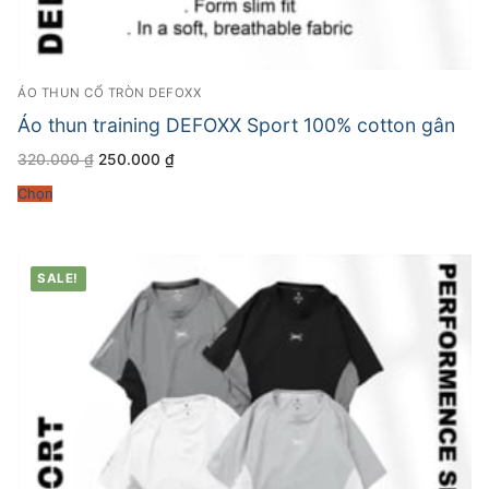
ÁO THUN CỔ TRÒN DEFOXX
Áo thun training DEFOXX Sport 100% cotton gân
Giá
Giá
320.000
₫
250.000
₫
gốc
hiện
là:
tại
Chọn
320.000 ₫.
là:
250.000 ₫.
SALE!