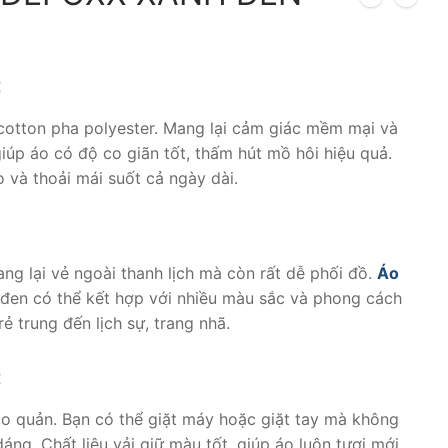
Giá
hiện
tại
:
là:
250.000 ₫.
cotton pha polyester. Mang lại cảm giác mềm mại và
iúp áo có độ co giãn tốt, thấm hút mồ hôi hiệu quả.
 và thoải mái suốt cả ngày dài.
g lại vẻ ngoài thanh lịch mà còn rất dễ phối đồ.
Áo
en có thể kết hợp với nhiều màu sắc và phong cách
ẻ trung đến lịch sự, trang nhã.
:
o quản. Bạn có thể giặt máy hoặc giặt tay mà không
áng. Chất liệu vải giữ màu tốt, giúp áo luôn tươi mới