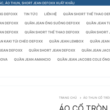
ÁC, ÁO THUN, SHORT JEAN DEFOXX XUẤT KHẨU
NG DEFOXX
TIN TỨC
LIÊN HỆ
QUẦN SHORT THỂ THAO DE
AN DEFOXX
QUẦN JEAN ỐNG SUÔNG DEFOXX
QUẦN JEAN T
AN DEFOXX
QUẦN SHORT THỂ THAO DEFOXX
QUẦN SHORT 
N KAKI TÚI CHÉO DEFOXX
QUẦN JEAN LEMBOX
QUẦN JEAN
JEAN DEFOXX
QUẦN SHORT JEAN DEFOXX
QUẦN JEAN JAC
NOVA
QUẦN JEAN AMANCIO
QUẦN JEAN JACOBS COLE ỐN
TRANG CHỦ
ÁO THUN CỔ TRÒ
ÁO CỔ TRÒN