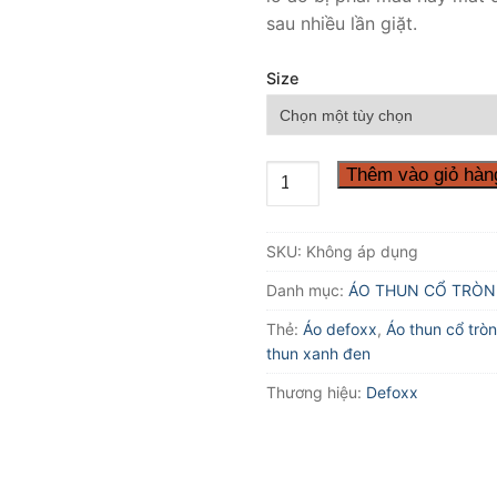
sau nhiều lần giặt.
Size
ÁO
Thêm vào giỏ hàn
CỔ
TRÒN
SKU:
Không áp dụng
DEFOXX
XANH
Danh mục:
ÁO THUN CỔ TRÒN
ĐEN
Thẻ:
Áo defoxx
,
Áo thun cổ tròn
số
thun xanh đen
lượng
Thương hiệu:
Defoxx