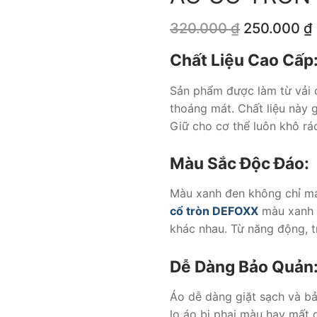
Giá
320.000
₫
250.000
₫
gốc
là:
Chất Liệu Cao Cấp
320.000 ₫.
Sản phẩm được làm từ vải 
thoáng mát. Chất liệu này g
Giữ cho cơ thể luôn khô ráo
Màu Sắc Độc Đáo:
Màu xanh đen không chỉ man
cổ tròn DEFOXX
màu xanh đ
khác nhau. Từ năng động, tr
Dễ Dàng Bảo Quản
Áo dễ dàng giặt sạch và bả
lo áo bị phai màu hay mất d