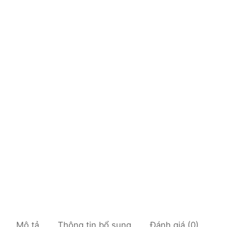
Mô tả
Thông tin bổ sung
Đánh giá (0)