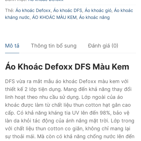
KEM
Thẻ:
Áo khoác Defoxx
,
Áo khoác DFS
,
Áo khoác gió
,
Áo khoác
số
kháng nước
,
ÁO KHOÁC MÀU KEM
,
Áo khoác nắng
lượng
Mô tả
Thông tin bổ sung
Đánh giá (0)
Áo Khoác Defoxx DFS Màu Kem
DFS vừa ra mắt mẫu áo khoác Defoxx màu kem với
thiết kế 2 lớp tiện dụng. Mang đến khả năng thay đổi
linh hoạt theo nhu cầu sử dụng. Lớp ngoài của áo
khoác được làm từ chất liệu thun cotton hạt gân cao
cấp. Có khả năng kháng tia UV lên đến 98%, bảo vệ
làn da khỏi tác động của ánh nắng mặt trời. Lớp trong
với chất liệu thun cotton co giãn, không chỉ mang lại
sự thoải mái. Mà còn có khả năng chống nước lên đến