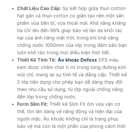
380.000 ₫.
Chất Liệu Cao Cấp:
Sự kết hợp giữa thun cotton
hạt gân và thun cotton co giãn tạo nên một sản
phẩm vừa bền bỉ, vừa thoải mái. Khả năng kháng
tia UV lên đến 98% giúp bảo vệ làn da khỏi tác
hại của ánh nắng mặt trời, trong khi khả năng
chống nước 1000mm của lớp trong đảm bảo bạn
luôn khô ráo trong mọi điều kiện thời tiết.
Thiết Kế Tinh Tế:
Áo khoác Defoxx
DFS màu
kem được chăm chút tỉ mỉ trong từng đường kim
mũi chỉ, mang lại sự tinh tế và đẳng cấp. Thiết kế
2 lớp tiện dụng cho phép bạn dễ dàng thay đổi
theo nhu cầu sử dụng, từ lớp ngoài chống nắng
đến lớp trong chống nước.
Form Slim Fit:
Thiết kế Slim Fit ôm vừa vặn cơ
thể, tôn lên dáng vẻ năng động và hiện đại của
người mặc. Áo khoác không chỉ là trang phục
bảo vệ mà còn là một phần của phong cách thời