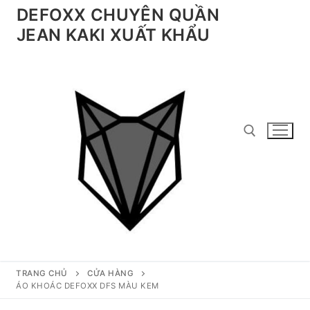
Chuyển
DEFOXX CHUYÊN QUẦN
đến
JEAN KAKI XUẤT KHẨU
nội
dung
Tìm kiếm cho:
TRANG CHỦ
CỬA HÀNG
ÁO KHOÁC DEFOXX DFS MÀU KEM