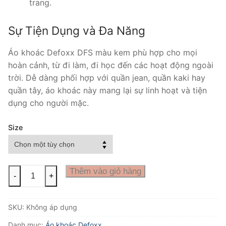
trang.
Sự Tiện Dụng và Đa Năng
Áo khoác Defoxx DFS màu kem phù hợp cho mọi
hoàn cảnh, từ đi làm, đi học đến các hoạt động ngoài
trời. Dễ dàng phối hợp với quần jean, quần kaki hay
quần tây, áo khoác này mang lại sự linh hoạt và tiện
dụng cho người mặc.
Size
ÁO
Thêm vào giỏ hàng
-
+
KHOÁC
DEFOXX
SKU:
Không áp dụng
DFS
MÀU
Danh mục:
Áo khoác Defoxx