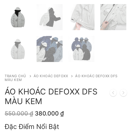
TRANG CHỦ
ÁO KHOÁC DEFOXX
ÁO KHOÁC DEFOXX DFS
MÀU KEM
ÁO KHOÁC DEFOXX DFS
MÀU KEM
Giá
Giá
550.000
₫
380.000
₫
gốc
hiện
là:
tại
Đặc Điểm Nổi Bật
550.000 ₫.
là: