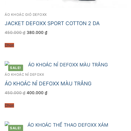
ÁO KHOÁC GIÓ DEFOXX
JACKET DEFOXX SPORT COTTON 2 DA
Giá
Giá
450.000
₫
380.000
₫
gốc
hiện
là:
tại
450.000 ₫.
là:
Chọn
380.000 ₫.
SALE!
ÁO KHOÁC NỈ DEFOXX
ÁO KHOÁC NỈ DEFOXX MÀU TRẮNG
Giá
Giá
450.000
₫
400.000
₫
gốc
hiện
là:
tại
450.000 ₫.
là:
Chọn
400.000 ₫.
SALE!