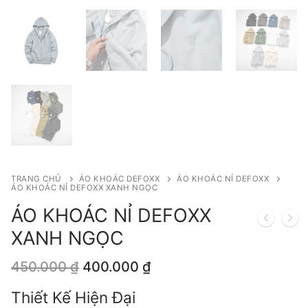
TRANG CHỦ
ÁO KHOÁC DEFOXX
ÁO KHOÁC NỈ DEFOXX
ÁO KHOÁC NỈ DEFOXX XANH NGỌC
ÁO KHOÁC NỈ DEFOXX
XANH NGỌC
Giá
Giá
450.000
₫
400.000
₫
gốc
hiện
là:
tại
Thiết Kế Hiện Đại
450.000 ₫.
là: