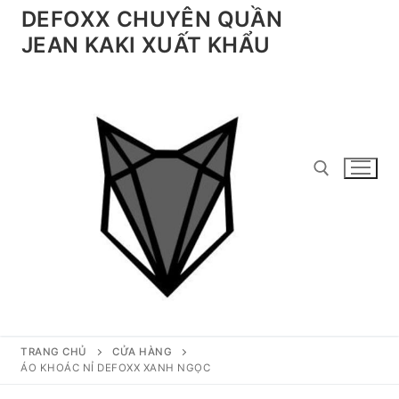
Chuyển
DEFOXX CHUYÊN QUẦN
đến
JEAN KAKI XUẤT KHẨU
nội
dung
Tìm kiếm cho:
TRANG CHỦ
CỬA HÀNG
ÁO KHOÁC NỈ DEFOXX XANH NGỌC