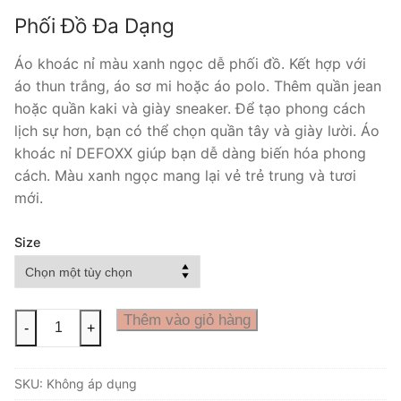
Phối Đồ Đa Dạng
Áo khoác nỉ màu xanh ngọc dễ phối đồ. Kết hợp với
áo thun trắng, áo sơ mi hoặc áo polo. Thêm quần jean
hoặc quần kaki và giày sneaker. Để tạo phong cách
lịch sự hơn, bạn có thể chọn quần tây và giày lười. Áo
khoác nỉ DEFOXX giúp bạn dễ dàng biến hóa phong
cách. Màu xanh ngọc mang lại vẻ trẻ trung và tươi
mới.
Size
ÁO
Thêm vào giỏ hàng
-
+
KHOÁC
NỈ
SKU:
Không áp dụng
DEFOXX