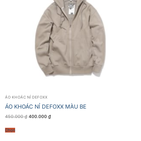
ÁO KHOÁC NỈ DEFOXX
ÁO KHOÁC NỈ DEFOXX MÀU BE
Giá
Giá
450.000
₫
400.000
₫
gốc
hiện
là:
tại
450.000 ₫.
là:
Chọn
400.000 ₫.