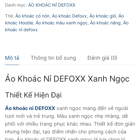
XANH
Danh mục:
ÁO KHOÁC NỈ DEFOXX
NGỌC
Thẻ:
Áo khoác có nón
,
Áo khoác Defoxx
,
Áo khoác gió
,
Áo
số
khoác Hoodie
,
Áo khoác màu xanh ngọc
,
Áo khoác nắng
,
Áo
lượng
khoác nỉ defoxx
Mô tả
Thông tin bổ sung
Đánh giá (0)
Áo Khoác Nỉ DEFOXX Xanh Ngọc
Thiết Kế Hiện Đại
Áo khoác nỉ DEFOXX
xanh ngọc mang đến vẻ ngoài
tươi mới và trẻ trung. Màu xanh ngọc nhẹ nhàng, dễ
phối với nhiều trang phục khác nhau. Thiết kế đơn giản
nhưng hiện đại, tạo điểm nhấn cho phong cách của
bạn. Áo khoác nỉ DEFOXX xanh ngọc là lựa chọn lý