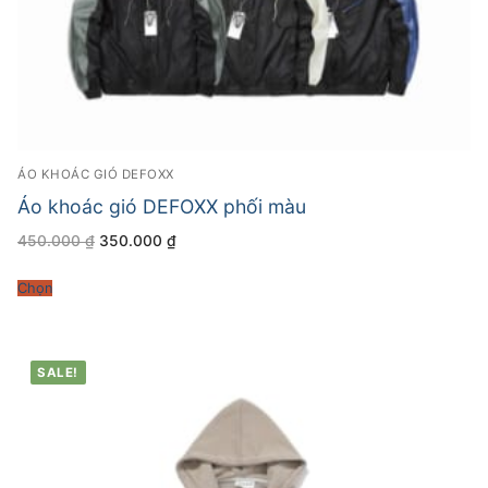
ÁO KHOÁC GIÓ DEFOXX
Áo khoác gió DEFOXX phối màu
Giá
Giá
450.000
₫
350.000
₫
gốc
hiện
là:
tại
450.000 ₫.
là:
Chọn
350.000 ₫.
SALE!