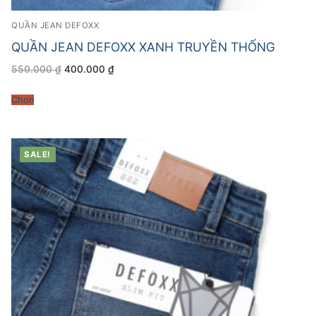
QUẦN JEAN DEFOXX
QUẦN JEAN DEFOXX XANH TRUYỀN THỐNG
Giá
Giá
550.000
₫
400.000
₫
gốc
hiện
là:
tại
550.000 ₫.
là:
Chọn
400.000 ₫.
SALE!