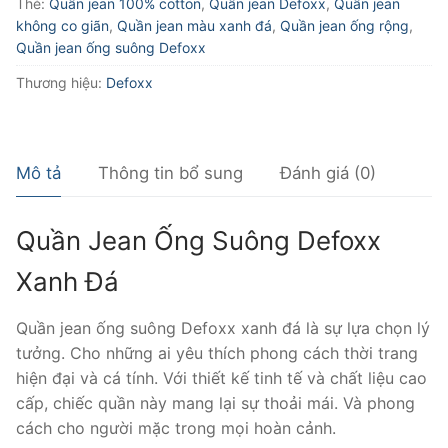
Thẻ:
Quần jean 100% cotton
,
Quần jean Defoxx
,
Quần jean
lượng
không co giãn
,
Quần jean màu xanh đá
,
Quần jean ống rộng
,
Quần jean ống suông Defoxx
Thương hiệu:
Defoxx
Mô tả
Thông tin bổ sung
Đánh giá (0)
Quần Jean Ống Suông Defoxx
Xanh Đá
Quần jean ống suông Defoxx xanh đá là sự lựa chọn lý
tưởng. Cho những ai yêu thích phong cách thời trang
hiện đại và cá tính. Với thiết kế tinh tế và chất liệu cao
cấp, chiếc quần này mang lại sự thoải mái. Và phong
cách cho người mặc trong mọi hoàn cảnh.