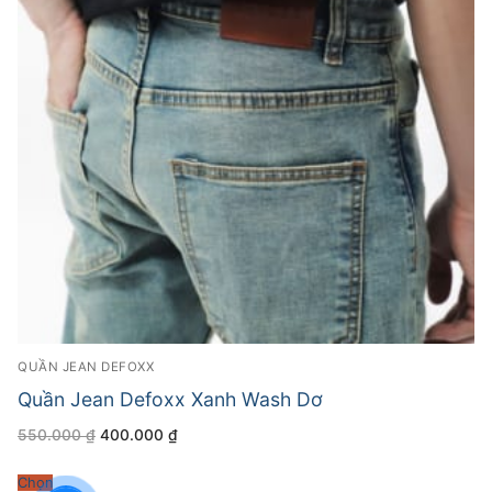
QUẦN JEAN DEFOXX
Quần Jean Defoxx Xanh Wash Dơ
Giá
Giá
550.000
₫
400.000
₫
gốc
hiện
là:
tại
550.000 ₫.
là:
Chọn
400.000 ₫.