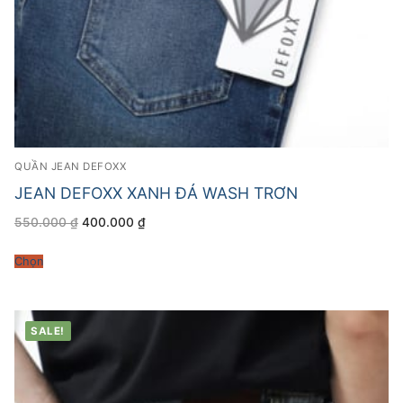
QUẦN JEAN DEFOXX
JEAN DEFOXX XANH ĐÁ WASH TRƠN
Giá
Giá
550.000
₫
400.000
₫
gốc
hiện
là:
tại
550.000 ₫.
là:
Chọn
400.000 ₫.
SALE!