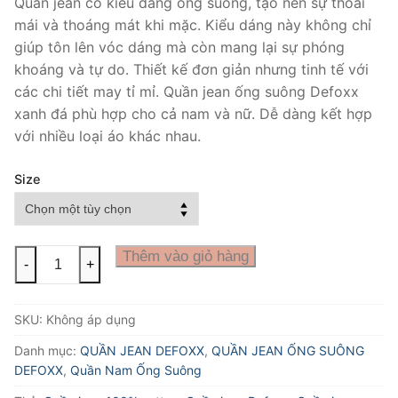
Quần jean có kiểu dáng ống suông, tạo nên sự thoải
mái và thoáng mát khi mặc. Kiểu dáng này không chỉ
giúp tôn lên vóc dáng mà còn mang lại sự phóng
khoáng và tự do. Thiết kế đơn giản nhưng tinh tế với
các chi tiết may tỉ mỉ. Quần jean ống suông Defoxx
xanh đá phù hợp cho cả nam và nữ. Dễ dàng kết hợp
với nhiều loại áo khác nhau.
Size
JEAN
Thêm vào giỏ hàng
-
+
ỐNG
SUÔNG
SKU:
Không áp dụng
DEFOXX
XANH
Danh mục:
QUẦN JEAN DEFOXX
,
QUẦN JEAN ỐNG SUÔNG
ĐÁ
DEFOXX
,
Quần Nam Ống Suông
số