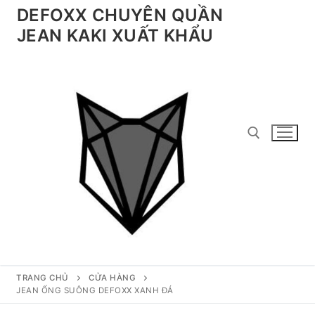
Chuyển
DEFOXX CHUYÊN QUẦN
đến
JEAN KAKI XUẤT KHẨU
nội
dung
Tìm kiếm cho:
TRANG CHỦ
CỬA HÀNG
JEAN ỐNG SUÔNG DEFOXX XANH ĐÁ