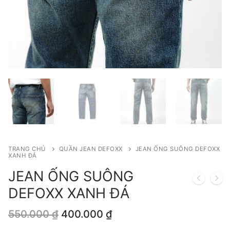
TRANG CHỦ
QUẦN JEAN DEFOXX
JEAN ỐNG SUÔNG DEFOXX
XANH ĐÁ
JEAN ỐNG SUÔNG
DEFOXX XANH ĐÁ
Giá
Giá
550.000
₫
400.000
₫
gốc
hiện