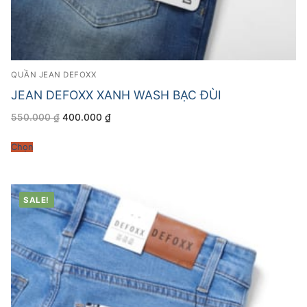
QUẦN JEAN DEFOXX
JEAN DEFOXX XANH WASH BẠC ĐÙI
Giá
Giá
550.000
₫
400.000
₫
gốc
hiện
là:
tại
550.000 ₫.
là:
Chọn
400.000 ₫.
SALE!