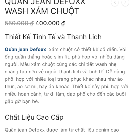
QUẦN JEAN DEFOXX
WASH XÁM CHUỘT
Giá
Giá
550.000
₫
400.000
₫
gốc
hiện
là:
tại
Thiết Kế Tinh Tế và Thanh Lịch
550.000 ₫.
là:
400.000 ₫.
Quần jean Defoxx
xám chuột có thiết kế cổ điển. Với
ống quần thẳng hoặc slim fit, phù hợp với nhiều dáng
người. Màu xám chuột cùng các chi tiết wash nhẹ
nhàng tạo nên vẻ ngoài thanh lịch và tinh tế. Dễ dàng
phối hợp với nhiều loại trang phục khác nhau như áo
thun, áo sơ mi, hay áo khoác. Thiết kế này phù hợp với
nhiều hoàn cảnh, từ đi làm, dạo phố cho đến các buổi
gặp gỡ bạn bè.
Chất Liệu Cao Cấp
Quần jean Defoxx được làm từ chất liệu denim cao