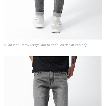
Quần jean Defoxx được làm từ chất liệu denim cao cấp