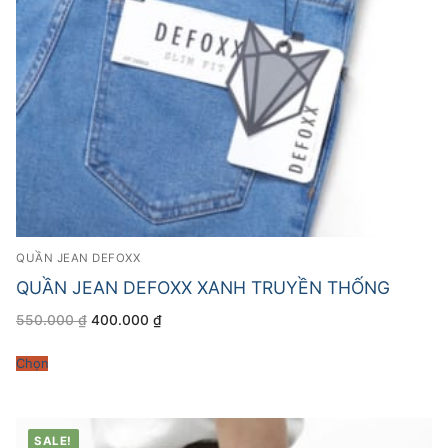
QUẦN JEAN DEFOXX
QUẦN JEAN DEFOXX XANH TRUYỀN THỐNG
Giá
Giá
550.000
₫
400.000
₫
gốc
hiện
là:
tại
550.000 ₫.
là:
Chọn
400.000 ₫.
SALE!