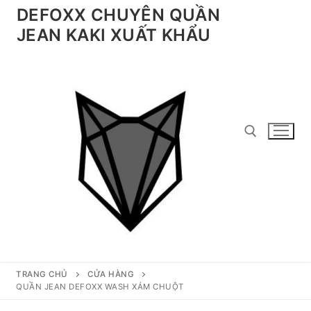
Chuyển
DEFOXX CHUYÊN QUẦN
đến
JEAN KAKI XUẤT KHẨU
nội
dung
Tìm kiếm cho:
TRANG CHỦ
CỬA HÀNG
QUẦN JEAN DEFOXX WASH XÁM CHUỘT