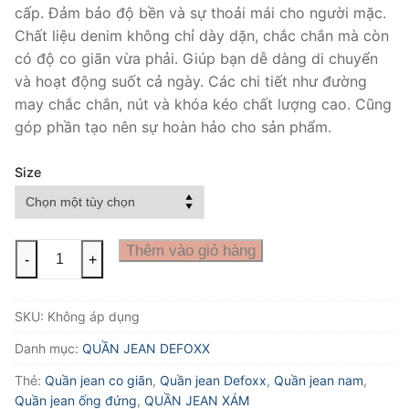
cấp. Đảm bảo độ bền và sự thoải mái cho người mặc.
Chất liệu denim không chỉ dày dặn, chắc chắn mà còn
có độ co giãn vừa phải. Giúp bạn dễ dàng di chuyển
và hoạt động suốt cả ngày. Các chi tiết như đường
may chắc chắn, nút và khóa kéo chất lượng cao. Cũng
góp phần tạo nên sự hoàn hảo cho sản phẩm.
Size
QUẦN
Thêm vào giỏ hàng
-
+
JEAN
DEFOXX
SKU:
Không áp dụng
WASH
XÁM
Danh mục:
QUẦN JEAN DEFOXX
CHUỘT
Thẻ:
Quần jean co giãn
,
Quần jean Defoxx
,
Quần jean nam
,
số
Quần jean ống đứng
,
QUẦN JEAN XÁM