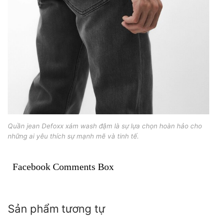
Quần jean Defoxx xám wash đậm là sự lựa chọn hoàn hảo cho
những ai yêu thích sự mạnh mẽ và tinh tế.
Facebook Comments Box
Sản phẩm tương tự