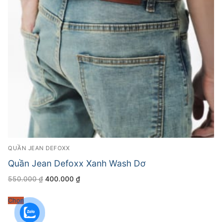
QUẦN JEAN DEFOXX
Quần Jean Defoxx Xanh Wash Dơ
Giá
Giá
550.000
₫
400.000
₫
gốc
hiện
là:
tại
550.000 ₫.
là:
Chọn
400.000 ₫.