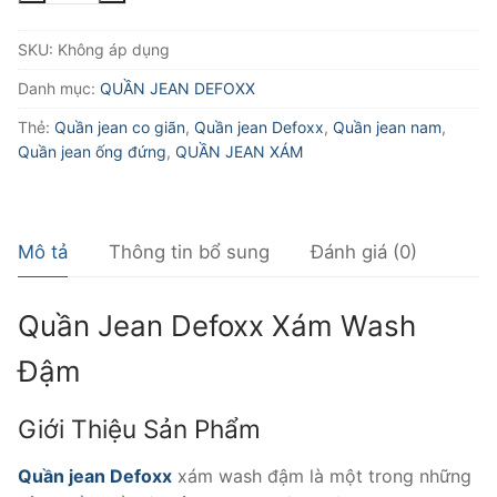
DEFOXX
SKU:
Không áp dụng
XÁM
WASH
Danh mục:
QUẦN JEAN DEFOXX
ĐẬM
Thẻ:
Quần jean co giãn
,
Quần jean Defoxx
,
Quần jean nam
,
số
Quần jean ống đứng
,
QUẦN JEAN XÁM
lượng
Mô tả
Thông tin bổ sung
Đánh giá (0)
Quần Jean Defoxx Xám Wash
Đậm
Giới Thiệu Sản Phẩm
Quần jean Defoxx
xám wash đậm là một trong những