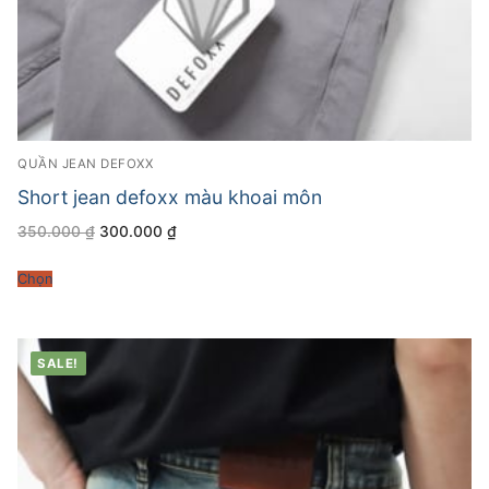
QUẦN JEAN DEFOXX
Short jean defoxx màu khoai môn
Giá
Giá
350.000
₫
300.000
₫
gốc
hiện
là:
tại
350.000 ₫.
là:
Chọn
300.000 ₫.
SALE!