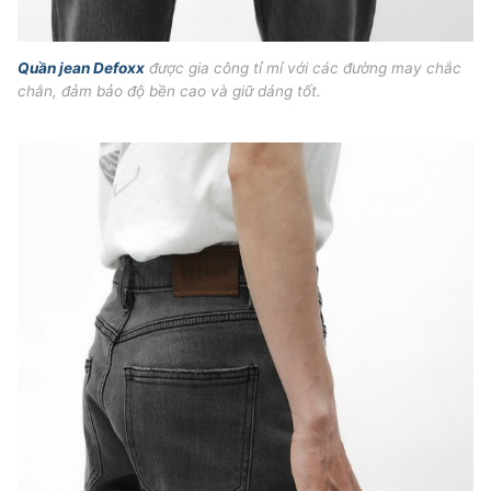
Quần jean Defoxx
được gia công tỉ mỉ với các đường may chắc
chắn, đảm bảo độ bền cao và giữ dáng tốt.