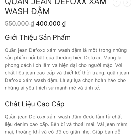
QUẦN JEAN DEFOXX XÁM
WASH ĐẬM
Giá
Giá
550.000
₫
400.000
₫
gốc
hiện
là:
tại
Giới Thiệu Sản Phẩm
550.000 ₫.
là:
400.000 ₫.
Quần jean Defoxx xám wash đậm là một trong những
sản phẩm nổi bật của thương hiệu Defoxx. Mang lại
phong cách lịch lãm và hiện đại cho người mặc. Với
chất liệu jean cao cấp và thiết kế thời trang, quần jean
Defoxx xám wash đậm. Là sự lựa chọn hoàn hảo cho
những ai yêu thích sự mạnh mẽ và tinh tế.
Chất Liệu Cao Cấp
Quần jean Defoxx xám wash đậm được làm từ chất
liệu denim cao cấp. Bền bỉ và thoải mái. Vải jean mềm
mại, thoáng khí và có độ co giãn nhẹ. Giúp bạn dễ