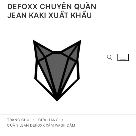
Chuyển
DEFOXX CHUYÊN QUẦN
đến
JEAN KAKI XUẤT KHẨU
nội
dung
Tìm kiếm cho:
TRANG CHỦ
CỬA HÀNG
QUẦN JEAN DEFOXX XÁM WASH ĐẬM