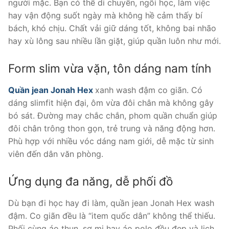
người mặc. Bạn có thể di chuyển, ngồi học, làm việc
hay vận động suốt ngày mà không hề cảm thấy bí
bách, khó chịu. Chất vải giữ dáng tốt, không bai nhão
hay xù lông sau nhiều lần giặt, giúp quần luôn như mới.
Form slim vừa vặn, tôn dáng nam tính
Quần jean Jonah Hex
xanh wash đậm co giãn. Có
dáng slimfit hiện đại, ôm vừa đôi chân mà không gây
bó sát. Đường may chắc chắn, phom quần chuẩn giúp
đôi chân trông thon gọn, trẻ trung và năng động hơn.
Phù hợp với nhiều vóc dáng nam giới, dễ mặc từ sinh
viên đến dân văn phòng.
Ứng dụng đa năng, dễ phối đồ
Dù bạn đi học hay đi làm, quần jean Jonah Hex wash
đậm. Co giãn đều là “item quốc dân” không thể thiếu.
Phối cùng áo thun, sơ mi hay áo polo đều đẹp và lịch