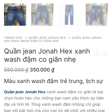
TRANG CHỦ
QUẦN JEAN JONAH HEX
QUẦN JEAN JONAH
HEX XANH WASH ĐẬM CO GIÃN NHẸ
Quần jean Jonah Hex xanh
wash đậm co giãn nhẹ
Giá
Giá
550.000
₫
350.000
₫
gốc
hiện
là:
tại
Màu xanh wash đậm trẻ trung, lịch sự
550.000 ₫.
là:
350.000 ₫.
Quần jean Jonah Hex
xanh wash đậm co giãn là lựa
chọn hoàn hảo cho những bạn nam yêu thích sự hiện
đại và tinh tế. Tông xanh wash đậm không chỉ giúp
bạn nổi bật hơn mà còn cực kỳ dễ phối với nhiều loại