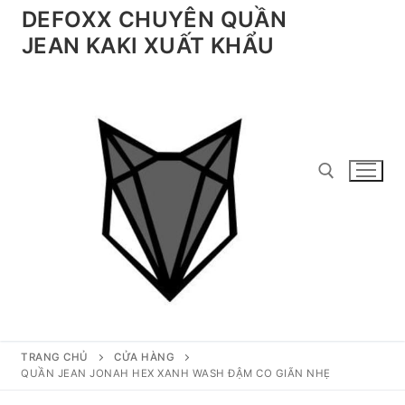
Chuyển
DEFOXX CHUYÊN QUẦN
đến
JEAN KAKI XUẤT KHẨU
nội
dung
Tìm kiếm cho:
TRANG CHỦ
CỬA HÀNG
QUẦN JEAN JONAH HEX XANH WASH ĐẬM CO GIÃN NHẸ