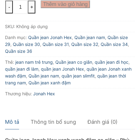
Quần
Thêm vào giỏ hàng
-
+
jean
Jonah
SKU:
Không áp dụng
Hex
xanh
Danh mục:
Quần jean Jonah Hex
,
Quần jean nam
,
Quần size
wash
29
,
Quần size 30
,
Quần size 31
,
Quần size 32
,
Quần size 34
,
đậm
Quần size 36
co
Thẻ:
jean nam trẻ trung
,
Quần jean co giãn
,
quần jean đi học
,
giãn
quần jean đi làm
,
quần jean Jonah Hex
,
quần jean Jonah xanh
nhẹ
wash đậm
,
Quần jean nam
,
quần jean slimfit
,
quần jean thời
số
trang nam
,
Quần jean xanh đậm
lượng
Thương hiệu:
Jonah Hex
Mô tả
Thông tin bổ sung
Đánh giá (0)