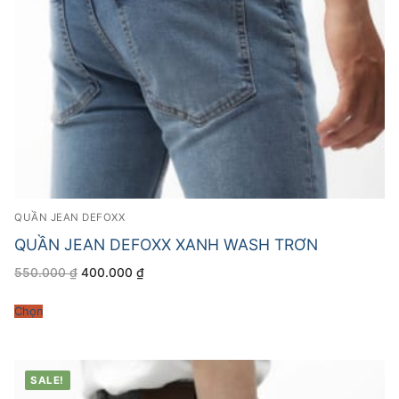
QUẦN JEAN DEFOXX
QUẦN JEAN DEFOXX XANH WASH TRƠN
Giá
Giá
550.000
₫
400.000
₫
gốc
hiện
là:
tại
550.000 ₫.
là:
Chọn
400.000 ₫.
SALE!