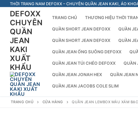
Chuyển
THỜI TRANG NAM DEFOXX – CHUYÊN QUẦN JEAN KAKI, ÁO KHO
đến
DEFOXX
TRANG CHỦ
THƯƠNG HIỆU THỜI TRA
nội
CHUYÊN
dung
QUẦN SHORT JEAN DEFOXX
QUẦN JE
QUẦN
JEAN
QUẦN SHORT JEAN DEFOXX
QUẦN JE
KAKI
QUẦN JEAN ỐNG SUÔNG DEFOXX
QUẦ
XUẤT
QUẦN JEAN TÚI CHÉO DEFOXX
QUẦN 
KHẨU
QUẦN JEAN JONAH HEX
QUẦN JEAN 
QUẦN JEAN JACOBS COLE SLIM
TRANG CHỦ
CỬA HÀNG
QUẦN JEAN LEMBOX MÀU XÁM BẠ