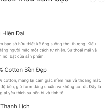
Giá
hiện
tại
là:
400.000 ₫.
 Hiện Đại
 bạc sở hữu thiết kế ống suông thời thượng. Kiểu
dáng người mặc một cách tự nhiên. Sự thoải mái và
m nổi bật của sản phẩm.
0% Cotton Bền Đẹp
 cotton, mang lại cảm giác mềm mại và thoáng mát.
độ bền, giữ form dáng chuẩn và không co rút. Đây là
 ai yêu thích sự bền bỉ và tinh tế.
Thanh Lịch