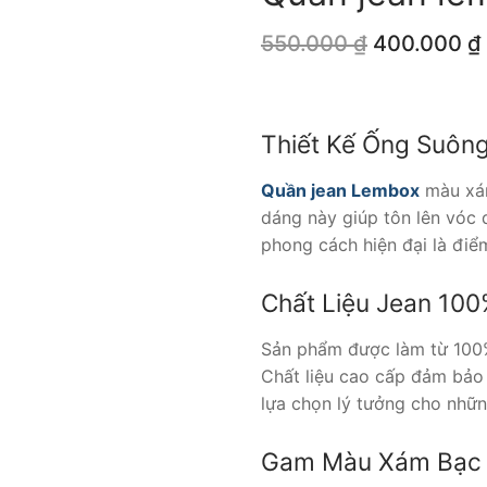
Giá
550.000
₫
400.000
₫
gốc
là:
550.000 ₫.
Thiết Kế Ống Suông
Quần jean Lembox
màu xám
dáng này giúp tôn lên vóc 
phong cách hiện đại là điể
Chất Liệu Jean 10
Sản phẩm được làm từ 100%
Chất liệu cao cấp đảm bảo 
lựa chọn lý tưởng cho những
Gam Màu Xám Bạc 