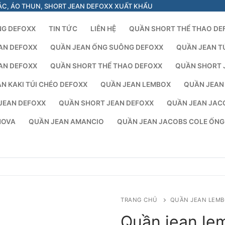
ÁC, ÁO THUN, SHORT JEAN DEFOXX XUẤT KHẨU
NG DEFOXX
TIN TỨC
LIÊN HỆ
QUẦN SHORT THỂ THAO DE
AN DEFOXX
QUẦN JEAN ỐNG SUÔNG DEFOXX
QUẦN JEAN T
AN DEFOXX
QUẦN SHORT THỂ THAO DEFOXX
QUẦN SHORT 
N KAKI TÚI CHÉO DEFOXX
QUẦN JEAN LEMBOX
QUẦN JEAN
JEAN DEFOXX
QUẦN SHORT JEAN DEFOXX
QUẦN JEAN JAC
NOVA
QUẦN JEAN AMANCIO
QUẦN JEAN JACOBS COLE ỐN
C
TRANG CHỦ
QUẦN JEAN LEMB
Quần jean le