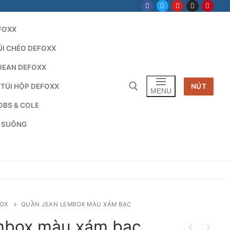
FOXX
ÚI CHÉO DEFOXX
JEAN DEFOXX
 TÚI HỘP DEFOXX
NÚT
MENU
OBS & COLE
G SUÔNG
Tìm kiếm cho:
OX
QUẦN JEAN LEMBOX MÀU XÁM BẠC
mbox màu xám bạc