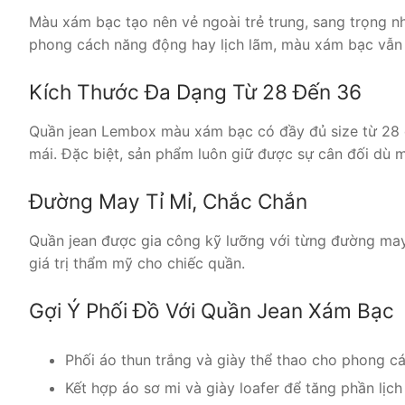
Màu xám bạc tạo nên vẻ ngoài trẻ trung, sang trọng 
phong cách năng động hay lịch lãm, màu xám bạc vẫn 
Kích Thước Đa Dạng Từ 28 Đến 36
Quần jean Lembox màu xám bạc có đầy đủ size từ 28 đ
mái. Đặc biệt, sản phẩm luôn giữ được sự cân đối dù m
Đường May Tỉ Mỉ, Chắc Chắn
Quần jean được gia công kỹ lưỡng với từng đường may 
giá trị thẩm mỹ cho chiếc quần.
Gợi Ý Phối Đồ Với Quần Jean Xám Bạc
Phối áo thun trắng và giày thể thao cho phong c
Kết hợp áo sơ mi và giày loafer để tăng phần lịch