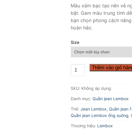
Màu xám bạc tạo nên vẻ ng
bật. Gam màu trung tính d
bạn chọn phong cách năng 
hoàn hảo.
Size
Quần
Thêm vào giỏ hàn
jean
lembox
SKU:
Không áp dụng
màu
xám
Danh mục:
Quần jean Lembox
bạc
Thẻ:
Jean Lembox
,
Quần jean 
số
Quần jean Lembox ống suông
,
lượng
Thương hiệu:
Lembox