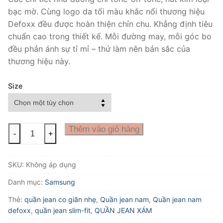
bạc mờ. Cùng logo da tối màu khắc nổi thương hiệu
Defoxx đều được hoàn thiện chỉn chu. Khẳng định tiêu
chuẩn cao trong thiết kế. Mỗi đường may, mỗi góc bo
đều phản ánh sự tỉ mỉ – thứ làm nên bản sắc của
thương hiệu này.
Size
Quần
Thêm vào giỏ hàng
-
+
jean
nam
SKU:
Không áp dụng
defoxx
xám
Danh mục:
Samsung
wash
Thẻ:
quần jean co giãn nhẹ
,
Quần jean nam
,
Quần jean nam
số
defoxx
,
quần jean slim-fit
,
QUẦN JEAN XÁM
lượng