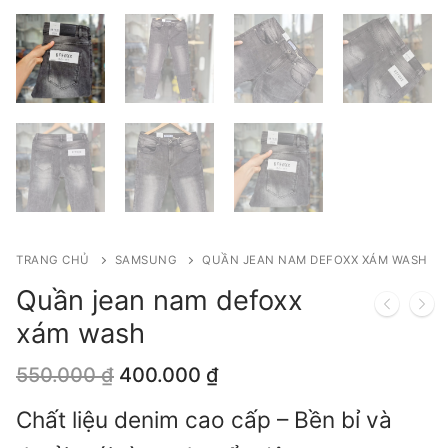
TRANG CHỦ
SAMSUNG
QUẦN JEAN NAM DEFOXX XÁM WASH
Quần jean nam defoxx
xám wash
Giá
Giá
550.000
₫
400.000
₫
gốc
hiện
là:
tại
Chất liệu denim cao cấp – Bền bỉ và
550.000 ₫.
là: