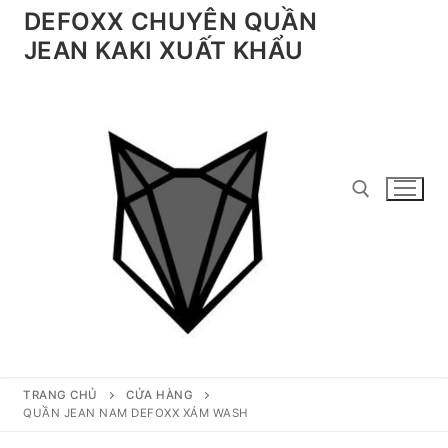
Chuyển
DEFOXX CHUYÊN QUẦN
đến
JEAN KAKI XUẤT KHẨU
nội
dung
Tìm kiếm cho:
TRANG CHỦ
CỬA HÀNG
QUẦN JEAN NAM DEFOXX XÁM WASH