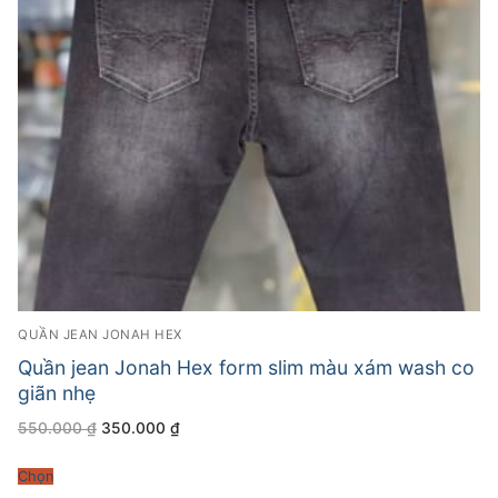
QUẦN JEAN JONAH HEX
Quần jean Jonah Hex form slim màu xám wash co
giãn nhẹ
Giá
Giá
550.000
₫
350.000
₫
gốc
hiện
là:
tại
550.000 ₫.
là:
Chọn
350.000 ₫.