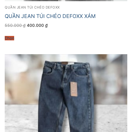
QUẦN JEAN TÚI CHÉO DEFOXX
QUẦN JEAN TÚI CHÉO DEFOXX XÁM
Giá
Giá
550.000
₫
400.000
₫
gốc
hiện
là:
tại
550.000 ₫.
là:
Chọn
400.000 ₫.