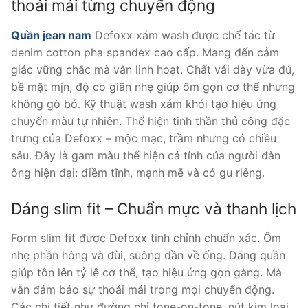
400.000 ₫.
thoải mái từng chuyển động
Quần jean nam
Defoxx xám wash được chế tác từ
denim cotton pha spandex cao cấp. Mang đến cảm
giác vững chắc mà vẫn linh hoạt. Chất vải dày vừa đủ,
bề mặt mịn, độ co giãn nhẹ giúp ôm gọn cơ thể nhưng
không gò bó. Kỹ thuật wash xám khói tạo hiệu ứng
chuyển màu tự nhiên. Thể hiện tinh thần thủ công đặc
trưng của Defoxx – mộc mạc, trầm nhưng có chiều
sâu. Đây là gam màu thể hiện cá tính của người đàn
ông hiện đại: điềm tĩnh, mạnh mẽ và có gu riêng.
Dáng slim fit – Chuẩn mực và thanh lịch
Form slim fit được Defoxx tinh chỉnh chuẩn xác. Ôm
nhẹ phần hông và đùi, suông dần về ống. Dáng quần
giúp tôn lên tỷ lệ cơ thể, tạo hiệu ứng gọn gàng. Mà
vẫn đảm bảo sự thoải mái trong mọi chuyển động.
Các chi tiết như đường chỉ tone-on-tone, nút kim loại