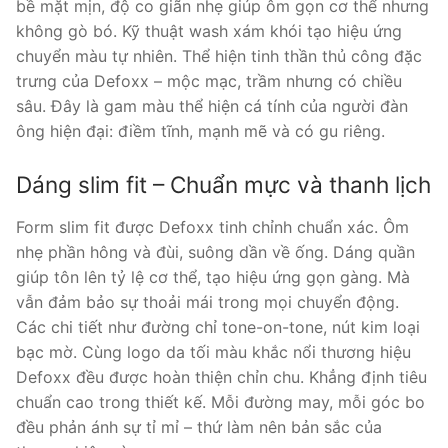
bề mặt mịn, độ co giãn nhẹ giúp ôm gọn cơ thể nhưng
không gò bó. Kỹ thuật wash xám khói tạo hiệu ứng
chuyển màu tự nhiên. Thể hiện tinh thần thủ công đặc
trưng của Defoxx – mộc mạc, trầm nhưng có chiều
sâu. Đây là gam màu thể hiện cá tính của người đàn
ông hiện đại: điềm tĩnh, mạnh mẽ và có gu riêng.
Dáng slim fit – Chuẩn mực và thanh lịch
Form slim fit được Defoxx tinh chỉnh chuẩn xác. Ôm
nhẹ phần hông và đùi, suông dần về ống. Dáng quần
giúp tôn lên tỷ lệ cơ thể, tạo hiệu ứng gọn gàng. Mà
vẫn đảm bảo sự thoải mái trong mọi chuyển động.
Các chi tiết như đường chỉ tone-on-tone, nút kim loại
bạc mờ. Cùng logo da tối màu khắc nổi thương hiệu
Defoxx đều được hoàn thiện chỉn chu. Khẳng định tiêu
chuẩn cao trong thiết kế. Mỗi đường may, mỗi góc bo
đều phản ánh sự tỉ mỉ – thứ làm nên bản sắc của