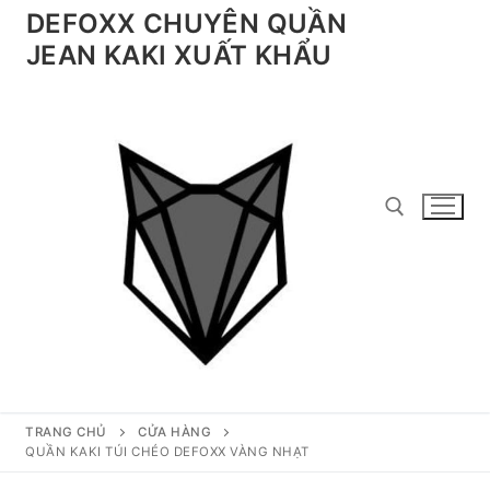
Chuyển
DEFOXX CHUYÊN QUẦN
đến
JEAN KAKI XUẤT KHẨU
nội
dung
Tìm kiếm cho:
TRANG CHỦ
CỬA HÀNG
QUẦN KAKI TÚI CHÉO DEFOXX VÀNG NHẠT