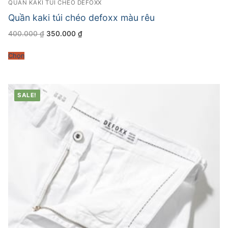
QUẦN KAKI TÚI CHÉO DEFOXX
Quần kaki túi chéo defoxx màu rêu
Giá
Giá
400.000
₫
350.000
₫
gốc
hiện
là:
tại
400.000 ₫.
là:
Chọn
350.000 ₫.
SALE!