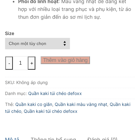
Phối đồ linh hoạt
: Màu vàng nhạt dễ dàng kết
hợp với nhiều loại trang phục và phụ kiện, từ áo
thun đơn giản đến áo sơ mi lịch sự.
Size
Quần
Thêm vào giỏ hàng
-
+
kaki
túi
SKU:
Không áp dụng
chéo
defoxx
Danh mục:
Quần kaki túi chéo defoxx
vàng
Thẻ:
Quần kaki co giãn
,
Quần kaki màu vàng nhạt
,
Quần kaki
nhạt
túi chéo
,
Quần kaki túi chéo defoxx
số
lượng
Mô tả
Thông tin bổ sung
Đánh giá (0)