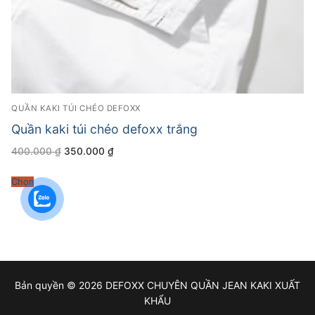
QUẦN KAKI TÚI CHÉO DEFOXX
Quần kaki túi chéo defoxx trắng
Giá
Giá
400.000
₫
350.000
₫
gốc
hiện
là:
tại
400.000 ₫.
là:
Chọn
350.000 ₫.
Bản quyền © 2026 DEFOXX CHUYÊN QUẦN JEAN KAKI XUẤT
KHẨU