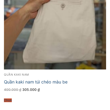
QUẦN KAKI NAM
Quần kaki nam túi chéo màu be
Giá
Giá
400.000
₫
305.000
₫
gốc
hiện
là:
tại
400.000 ₫.
là:
Chọn
305.000 ₫.