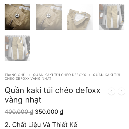
TRANG CHỦ
QUẦN KAKI TÚI CHÉO DEFOXX
QUẦN KAKI TÚI
CHÉO DEFOXX VÀNG NHẠT
Quần kaki túi chéo defoxx
vàng nhạt
Giá
Giá
400.000
₫
350.000
₫
gốc
hiện
là:
tại
2. Chất Liệu Và Thiết Kế
400.000 ₫.
là: