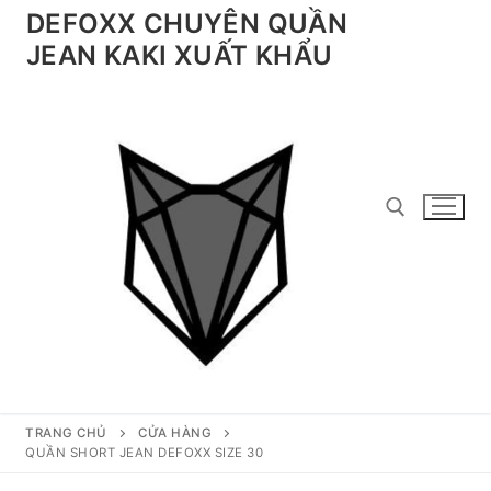
Chuyển
DEFOXX CHUYÊN QUẦN
đến
JEAN KAKI XUẤT KHẨU
nội
dung
Tìm kiếm cho:
TRANG CHỦ
CỬA HÀNG
QUẦN SHORT JEAN DEFOXX SIZE 30