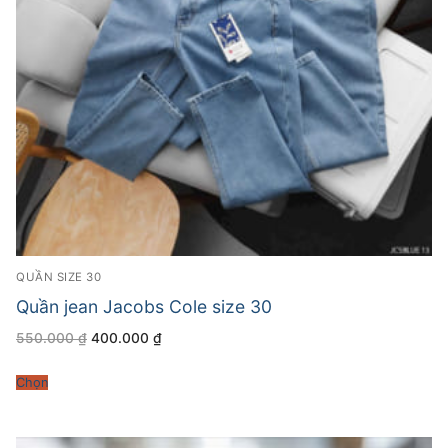
QUẦN SIZE 30
Quần jean Jacobs Cole size 30
Giá
Giá
550.000
₫
400.000
₫
gốc
hiện
là:
tại
550.000 ₫.
là:
Chọn
400.000 ₫.