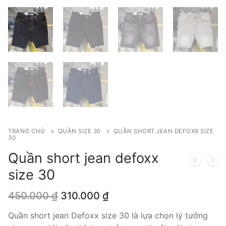
TRANG CHỦ
QUẦN SIZE 30
QUẦN SHORT JEAN DEFOXX SIZE
30
Quần short jean defoxx
size 30
Giá
Giá
450.000
₫
310.000
₫
gốc
hiện
là:
tại
Quần short jean Defoxx size 30 là lựa chọn lý tưởng
450.000 ₫.
là: