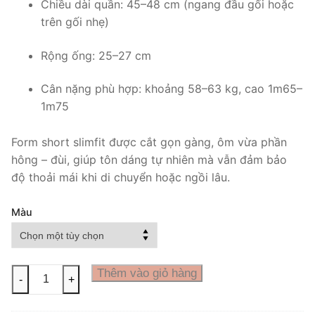
Chiều dài quần: 45–48 cm (ngang đầu gối hoặc
trên gối nhẹ)
Rộng ống: 25–27 cm
Cân nặng phù hợp: khoảng 58–63 kg, cao 1m65–
1m75
Form short slimfit được cắt gọn gàng, ôm vừa phần
hông – đùi, giúp tôn dáng tự nhiên mà vẫn đảm bảo
độ thoải mái khi di chuyển hoặc ngồi lâu.
Màu
Quần
Thêm vào giỏ hàng
-
+
short
jean