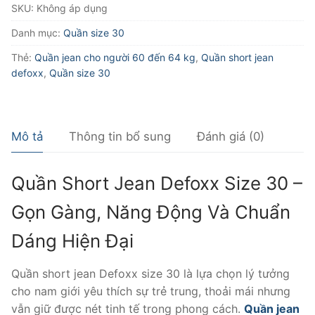
SKU:
Không áp dụng
defoxx
size
Danh mục:
Quần size 30
30
Thẻ:
Quần jean cho người 60 đến 64 kg
,
Quần short jean
số
defoxx
,
Quần size 30
lượng
Mô tả
Thông tin bổ sung
Đánh giá (0)
Quần Short Jean Defoxx Size 30 –
Gọn Gàng, Năng Động Và Chuẩn
Dáng Hiện Đại
Quần short jean Defoxx size 30 là lựa chọn lý tưởng
cho nam giới yêu thích sự trẻ trung, thoải mái nhưng
vẫn giữ được nét tinh tế trong phong cách.
Quần jean