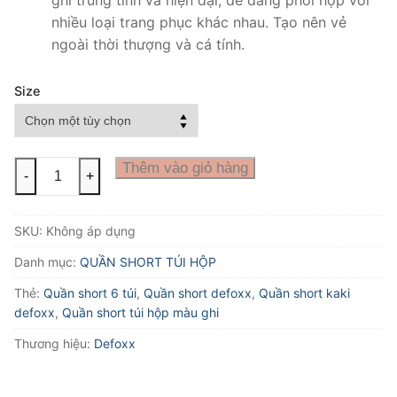
ghi trung tính và hiện đại, dễ dàng phối hợp với
nhiều loại trang phục khác nhau. Tạo nên vẻ
ngoài thời thượng và cá tính.
Size
SHORT
Thêm vào giỏ hàng
-
+
TÚI
HỘP
SKU:
Không áp dụng
DEFOXX
MÀU
Danh mục:
QUẦN SHORT TÚI HỘP
GHI
Thẻ:
Quần short 6 túi
,
Quần short defoxx
,
Quần short kaki
số
defoxx
,
Quần short túi hộp màu ghi
lượng
Thương hiệu:
Defoxx