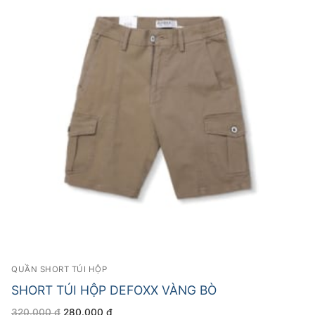
QUẦN SHORT TÚI HỘP
SHORT TÚI HỘP DEFOXX VÀNG BÒ
Giá
Giá
320.000
₫
280.000
₫