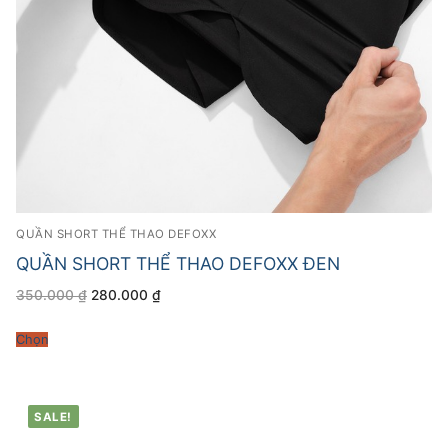
QUẦN SHORT THỂ THAO DEFOXX
QUẦN SHORT THỂ THAO DEFOXX ĐEN
Giá
Giá
350.000
₫
280.000
₫
gốc
hiện
là:
tại
350.000 ₫.
là:
Chọn
280.000 ₫.
SALE!