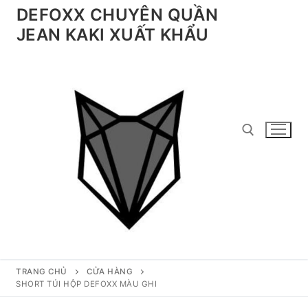
Chuyển
DEFOXX CHUYÊN QUẦN
đến
JEAN KAKI XUẤT KHẨU
nội
dung
Tìm kiếm cho:
TRANG CHỦ
CỬA HÀNG
SHORT TÚI HỘP DEFOXX MÀU GHI