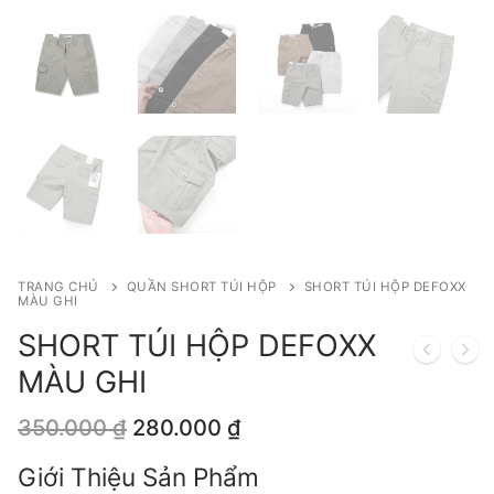
TRANG CHỦ
QUẦN SHORT TÚI HỘP
SHORT TÚI HỘP DEFOXX
MÀU GHI
SHORT TÚI HỘP DEFOXX
MÀU GHI
Giá
Giá
350.000
₫
280.000
₫
gốc
hiện
là:
tại
Giới Thiệu Sản Phẩm
350.000 ₫.
là: