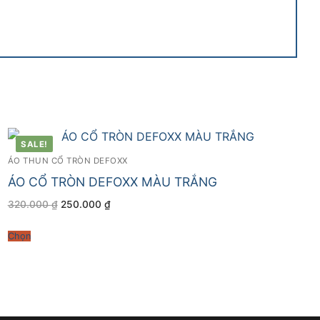
SALE!
ÁO THUN CỔ TRÒN DEFOXX
ÁO CỔ TRÒN DEFOXX MÀU TRẮNG
Giá
Giá
320.000
₫
250.000
₫
gốc
hiện
là:
tại
320.000 ₫.
là:
Chọn
250.000 ₫.