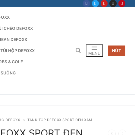
FOXX
ÚI CHÉO DEFOXX
JEAN DEFOXX
 TÚI HỘP DEFOXX
NÚT
MENU
OBS & COLE
G SUÔNG
Tìm kiếm cho:
AO DEFOXX
TANK TOP DEFOXX SPORT ĐEN XÁM
EFOXX SPORT ĐEN