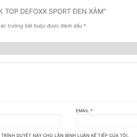
TANK TOP DEFOXX SPORT ĐEN XÁM”
ác trường bắt buộc được đánh dấu
*
EMAIL
*
 TRÌNH DUYỆT NÀY CHO LẦN BÌNH LUẬN KẾ TIẾP CỦA TÔI.