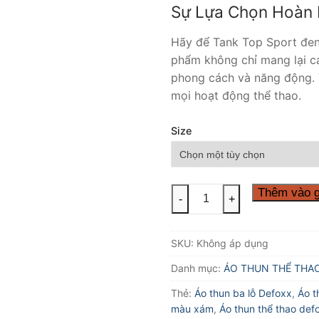
Sự Lựa Chọn Hoàn 
Hãy để Tank Top Sport đen
phẩm không chỉ mang lại cả
phong cách và năng động. V
mọi hoạt động thể thao.
Size
TANK
Thêm vào g
-
+
TOP
DEFOXX
SKU:
Không áp dụng
SPORT
ĐEN
Danh mục:
ÁO THUN THỂ THA
XÁM
Thẻ:
Áo thun ba lỗ Defoxx
,
Áo t
số
màu xám
,
Áo thun thể thao def
lượng