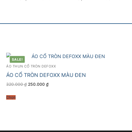
SALE!
ÁO THUN CỔ TRÒN DEFOXX
ÁO CỔ TRÒN DEFOXX MÀU ĐEN
Giá
Giá
320.000
₫
250.000
₫
gốc
hiện
là:
tại
320.000 ₫.
là:
Chọn
250.000 ₫.