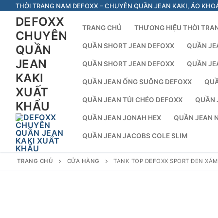
Chuyển
THỜI TRANG NAM DEFOXX – CHUYÊN QUẦN JEAN KAKI, ÁO KHO
đến
DEFOXX
TRANG CHỦ
THƯƠNG HIỆU THỜI TRA
nội
CHUYÊN
dung
QUẦN SHORT JEAN DEFOXX
QUẦN JE
QUẦN
JEAN
QUẦN SHORT JEAN DEFOXX
QUẦN JE
KAKI
QUẦN JEAN ỐNG SUÔNG DEFOXX
QUẦ
XUẤT
QUẦN JEAN TÚI CHÉO DEFOXX
QUẦN 
KHẨU
QUẦN JEAN JONAH HEX
QUẦN JEAN 
QUẦN JEAN JACOBS COLE SLIM
TRANG CHỦ
CỬA HÀNG
TANK TOP DEFOXX SPORT ĐEN XÁM