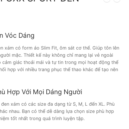
Giá
hiện
tại
n Vóc Dáng
là:
230.000 ₫.
xám có form áo Slim Fit, ôm sát cơ thể. Giúp tôn lên
gười mặc. Thiết kế này không chỉ mang lại vẻ ngoài
 cảm giác thoải mái và tự tin trong mọi hoạt động thể
hối hợp với nhiều trang phục thể thao khác để tạo nên
hù Hợp Với Mọi Dáng Người
đen xám có các size đa dạng từ S, M, L đến XL. Phù
hác nhau. Bạn có thể dễ dàng lựa chọn size phù hợp
hiệm tốt nhất trong quá trình luyện tập.