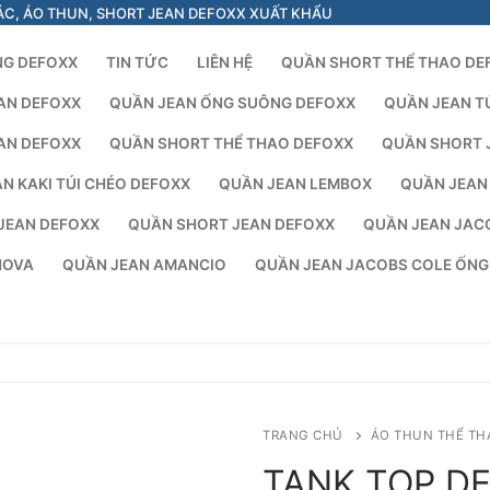
ÁC, ÁO THUN, SHORT JEAN DEFOXX XUẤT KHẨU
NG DEFOXX
TIN TỨC
LIÊN HỆ
QUẦN SHORT THỂ THAO DE
AN DEFOXX
QUẦN JEAN ỐNG SUÔNG DEFOXX
QUẦN JEAN T
AN DEFOXX
QUẦN SHORT THỂ THAO DEFOXX
QUẦN SHORT 
N KAKI TÚI CHÉO DEFOXX
QUẦN JEAN LEMBOX
QUẦN JEAN
JEAN DEFOXX
QUẦN SHORT JEAN DEFOXX
QUẦN JEAN JAC
NOVA
QUẦN JEAN AMANCIO
QUẦN JEAN JACOBS COLE ỐN
TRANG CHỦ
ÁO THUN THỂ TH
TANK TOP D